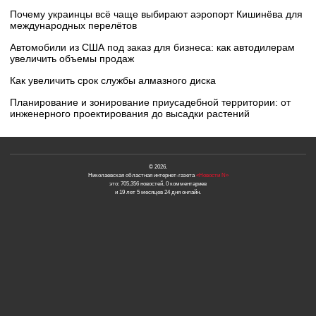
Почему украинцы всё чаще выбирают аэропорт Кишинёва для
международных перелётов
Автомобили из США под заказ для бизнеса: как автодилерам
увеличить объемы продаж
Как увеличить срок службы алмазного диска
Планирование и зонирование приусадебной территории: от
инженерного проектирования до высадки растений
© 2026.
Николаевская областная интернет-газета
«Новости N»
это: 705,356 новостей, 0 комментариев
и 19 лет 5 месяцев 24 дня онлайн.