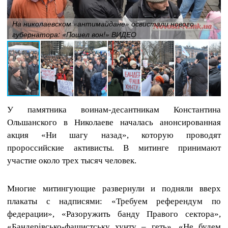
На николаевском «антимайдане» освистали нового
губернатора: «Пошел вон!» ВИДЕО
У памятника воинам-десантникам Константина
Ольшанского в Николаеве началась анонсированная
акция «Ни шагу назад», которую проводят
пророссийские активисты. В митинге принимают
участие около трех тысяч человек.
Многие митингующие развернули и подняли вверх
плакаты с надписями: «Требуем референдум по
федерации», «Разоружить банду Правого сектора»,
«Бандерівсько-фашистську хунту – геть», «Не будем