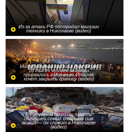
Из-за атаки РФ пострадал магазин
техники в Николаеве (видео)
Миграционный кризис в Европе: до
10 тысяч человек за сутки
прорвались в Испанию, Италия
хочет закрыть границу (видео)
В Радушном почтили память
погибшей семьи: старший сын
выжил — он служит в Николаеве
(видео)