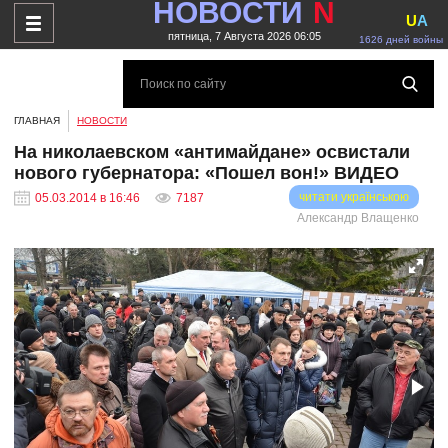
НОВОСТИ
N
U
A
пятница, 7 Августа 2026 06:05
1626 дней войны
ГЛАВНАЯ
НОВОСТИ
На николаевском «антимайдане» освистали
нового губернатора: «Пошел вон!» ВИДЕО
читати українською
05.03.2014 в 16:46
7187
Александр Влащенко