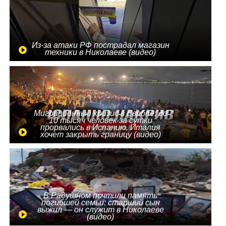
Из-за атаки РФ пострадал магазин
техники в Николаеве (видео)
Миграционный кризис в Европе: до
10 тысяч человек за сутки
прорвались в Испанию, Италия
хочет закрыть границу (видео)
В Радушном почтили память
погибшей семьи: старший сын
выжил — он служит в Николаеве
(видео)