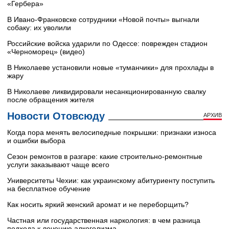
«Гербера»
В Ивано-Франковске сотрудники «Новой почты» выгнали
собаку: их уволили
Российские войска ударили по Одессе: поврежден стадион
«Черноморец» (видео)
В Николаеве установили новые «туманчики» для прохлады в
жару
В Николаеве ликвидировали несанкционированную свалку
после обращения жителя
Новости Отовсюду
АРХИВ
Когда пора менять велосипедные покрышки: признаки износа
и ошибки выбора
Сезон ремонтов в разгаре: какие строительно-ремонтные
услуги заказывают чаще всего
Университеты Чехии: как украинскому абитуриенту поступить
на бесплатное обучение
Как носить яркий женский аромат и не переборщить?
Частная или государственная наркология: в чем разница
подхода к лечению алкоголизма