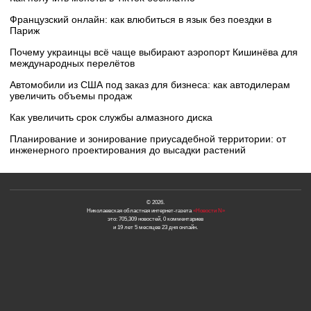
Французский онлайн: как влюбиться в язык без поездки в
Париж
Почему украинцы всё чаще выбирают аэропорт Кишинёва для
международных перелётов
Автомобили из США под заказ для бизнеса: как автодилерам
увеличить объемы продаж
Как увеличить срок службы алмазного диска
Планирование и зонирование приусадебной территории: от
инженерного проектирования до высадки растений
© 2026.
Николаевская областная интернет-газета
«Новости N»
это: 705,309 новостей, 0 комментариев
и 19 лет 5 месяцев 23 дня онлайн.