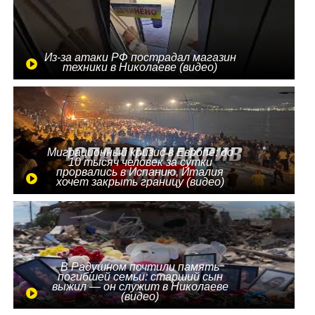
Из-за атаки РФ пострадал магазин
техники в Николаеве (видео)
Миграционный кризис в Европе: до
10 тысяч человек за сутки
прорвались в Испанию, Италия
хочет закрыть границу (видео)
В Радушном почтили память
погибшей семьи: старший сын
выжил — он служит в Николаеве
(видео)