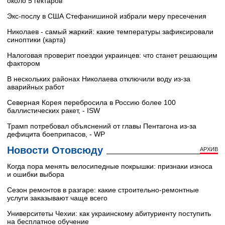
около 5 гектаров
Экс-послу в США Стефанишиной избрали меру пресечения
Николаев - самый жаркий: какие температуры зафиксировали
синоптики (карта)
Налоговая проверит поездки украинцев: что станет решающим
фактором
В нескольких районах Николаева отключили воду из-за
аварийных работ
Северная Корея перебросила в Россию более 100
баллистических ракет, - ISW
Трамп потребовал объяснений от главы Пентагона из-за
дефицита боеприпасов, - WP
Новости Отовсюду
АРХИВ
Когда пора менять велосипедные покрышки: признаки износа
и ошибки выбора
Сезон ремонтов в разгаре: какие строительно-ремонтные
услуги заказывают чаще всего
Университеты Чехии: как украинскому абитуриенту поступить
на бесплатное обучение