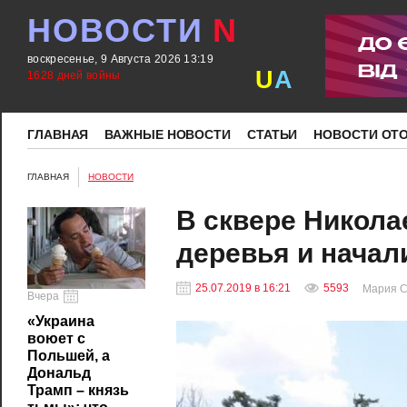
НОВОСТИ
N
воскресенье, 9 Августа 2026 13:19
U
A
1628 дней войны
ГЛАВНАЯ
ВАЖНЫЕ НОВОСТИ
СТАТЬИ
НОВОСТИ ОТ
ГЛАВНАЯ
НОВОСТИ
В сквере Никол
деревья и начал
25.07.2019 в 16:21
5593
Мария С
Вчера
«Украина
воюет с
Польшей, а
Дональд
Трамп – князь