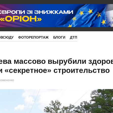
ОВСЮДУ
ФОТОРЕПОРТАЖ
БЛОГИ
ДТП
аева массово вырубили здоро
и «секретное» строительство
емененко