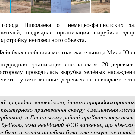
города Николаева от немецко-фашистских зах
ителей, подрядная организация вырубила здор
д стройку неизвестного объекта.
«Фейсбук» сообщила местная жительница Мила Юрч
подрядная организация снесла около 20 деревьев
 которому проводилась вырубка зелёных насажден
чество уничтоженных деревьев не совпадает с те
ї природно-заповідного, іншого природоохоронного
-культурного призначення скверу
Звільнення міста
《
рбників
в Ленінському районі приХватизовується
》
будівлю, хоча невідомий ФОБ запевняє, що ніякого
не було, а потім начебто були, але чомусь не в тій к