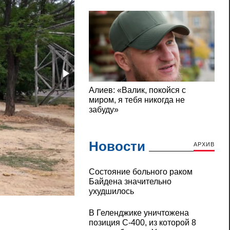
Новости
АРХИВ
Состояние больного раком
Байдена значительно
В сквере Николаева массово вырубили зд
ухудшилось
В Геленджике уничтожена
позиция С-400, из которой 8