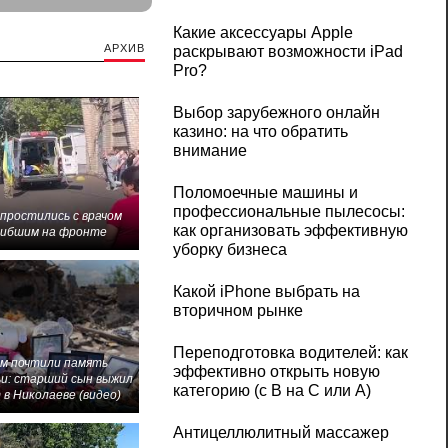
Какие аксессуары Apple
АРХИВ
раскрывают возможности iPad
Pro?
Выбор зарубежного онлайн
казино: на что обратить
внимание
Поломоечные машины и
профессиональные пылесосы:
 простились с врачом
как организовать эффективную
гибшим на фронте
уборку бизнеса
Какой iPhone выбрать на
вторичном рынке
Переподготовка водителей: как
м почтили память
эффективно открыть новую
и: старший сын выжил
категорию (с B на C или А)
 в Николаеве (видео)
Антицеллюлитный массажер