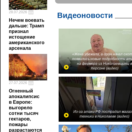
28.07.2026
Видеоновости
Нечем воевать
дальше: Трамп
признал
истощение
американского
арсенала
«Жена убежала, а дрон начал охот
появились новые подробности ат
на фермера из Николаевщины 
Херсоне (видео)
27.07.2026
Огненный
апокалипсис
в Европе:
выгорело
Из-за атаки РФ пострадал магаз
сотни тысяч
техники в Николаеве (видео)
гектаров,
пожары
разрастаются