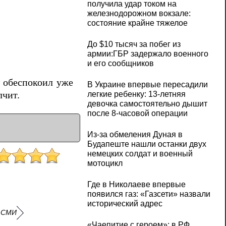
получила удар током на
железнодорожном вокзале:
состояние крайне тяжелое
До $10 тысяч за побег из
армии:ГБР задержало военного
и его сообщников
с обеспокоил уже
В Украине впервые пересадили
легкие ребенку: 13-летняя
лчит.
девочка самостоятельно дышит
после 8-часовой операции
Из-за обмеления Дуная в
Будапеште нашли останки двух
немецких солдат и военный
мотоцикл
Где в Николаеве впервые
появился газ: «Газсети» назвали
исторический адрес
- СМИ
«Чаепитие с героем»: в РФ