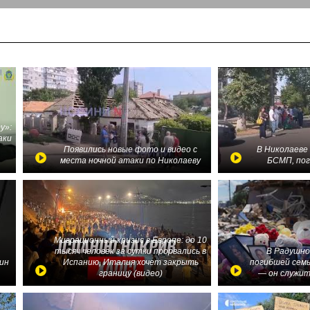
у»:
аки
в
Появились новые фото и видео с
В Николаеве
места ночной атаки по Николаеву
БСМП, по
Миграционный кризис в Европе: до 10
тысяч человек за сутки прорвались в
В Радушно
ин
Испанию, Италия хочет закрыть
погибшей семь
границу (видео)
— он служит