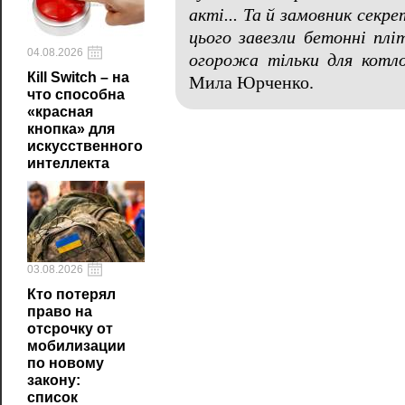
акті... Та й замовник секр
цього завезли бетонні пл
04.08.2026
огорожа тільки для котло
Кill Switch – на
Мила Юрченко.
что способна
«красная
кнопка» для
искусственного
интеллекта
03.08.2026
Кто потерял
право на
отсрочку от
мобилизации
по новому
закону:
список