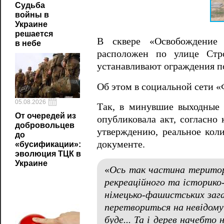
Судьба
войны в
Украине
решается
В сквере «Освобождение 
в небе
расположен по улице Стро
устанавливают ограждения по
Об этом в социальной сети 
05.08.2026
Так, в минувшие выходные 
От очередей из
опубликовала акт, согласно
добровольцев
утверждению, реальное коли
до
документе.
«бусификации»:
эволюция ТЦК в
Украине
«
Ось так частина територі
рекреаційного та історико
німецько-фашистських зага
перетвориться на невідому 
буде... Та і дерев начебто 