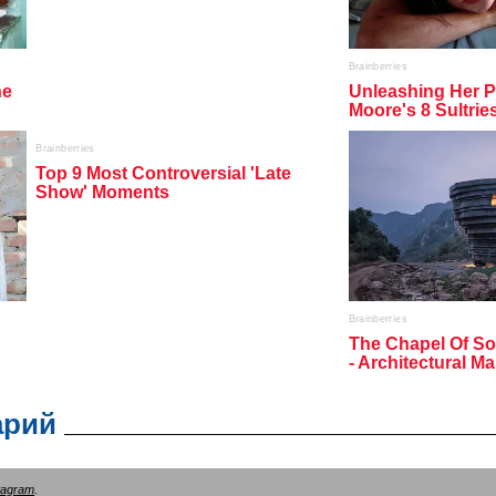
арий
tagram
.