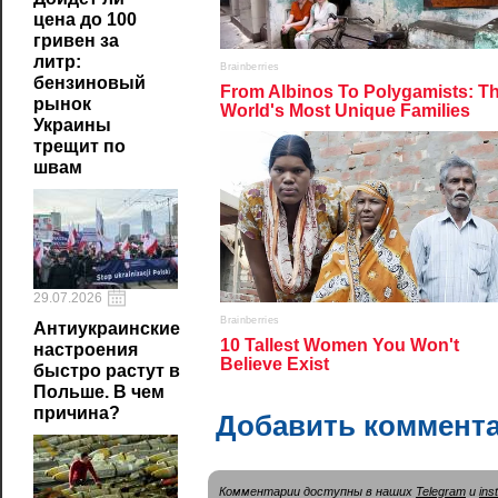
цена до 100
гривен за
литр:
бензиновый
рынок
Украины
трещит по
швам
29.07.2026
Антиукраинские
настроения
быстро растут в
Польше. В чем
причина?
Добавить коммент
Комментарии доступны в наших
Telegram
и
ins