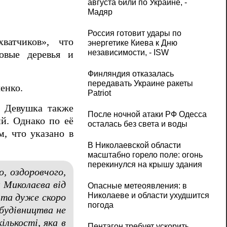
августа били по Украине, -
Мадяр
Россия готовит удары по
ватчиков», что
энергетике Киева к Дню
независимости, - ISW
овые деревья и
Финляндия отказалась
передавать Украине ракеты
енко.
Patriot
. Девушка также
После ночной атаки РФ Одесса
ий. Однако по её
осталась без света и воды
м, что указано в
В Николаевской области
масштабно горело поле: огонь
перекинулся на крышу здания
, оздоровчого,
 Миколаєва від
Опасные метеоявления: в
Николаеве и области ухудшится
 та дуже скоро
погода
 будівництва не
ількості, яка в
Пентагон требует ускорить