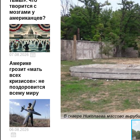
тьмы»: что
творится с
мозгами у
американцев?
07.08.2026
Америке
грозит «мать
всех
кризисов»: не
поздоровится
всему миру
В сквере Николаева массово выруб
06.08.2026