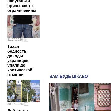
напуганы и
призывают к
ограничениям
31.07.2026
Тихая
бедность:
доходы
украинцев
упали до
критической
отметки
30.07.2026
Дойдет ли