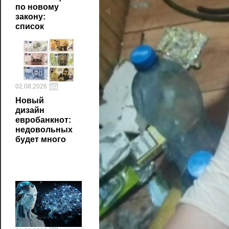
по новому
закону:
список
02.08.2026
Новый
дизайн
евробанкнот:
недовольных
будет много