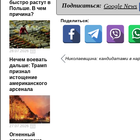
быстро растут в
Подписаться:
Google News
Польше. В чем
причина?
Поделиться:
28.07.2026
Николаевщина: кандидатами в нар
Нечем воевать
дальше: Трамп
признал
истощение
американского
арсенала
27.07.2026
Огненный