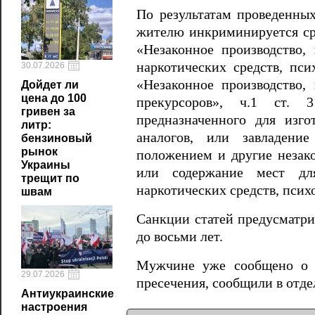
По результатам проведенны
жителю инкриминируется сраз
«Незаконное производство, 
наркотических средств, пси
30.07.2026
«Незаконное производство, 
Дойдет ли
цена до 100
прекурсоров», ч.1 ст. 3
гривен за
предназначенного для изго
литр:
аналогов, или завладени
бензиновый
рынок
положением и другие незако
Украины
или содержание мест для
трещит по
наркотических средств, псих
швам
Санкции статей предусматри
до восьми лет.
Мужчине уже сообщено о п
29.07.2026
пресечения, сообщили в отд
Антиукраинские
настроения