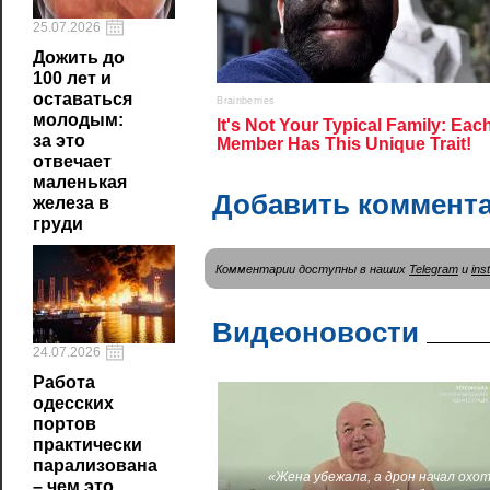
25.07.2026
Дожить до
100 лет и
оставаться
молодым:
за это
отвечает
маленькая
Добавить коммент
железа в
груди
Комментарии доступны в наших
Telegram
и
ins
Видеоновости
24.07.2026
Работа
одесских
портов
практически
парализована
«Жена убежала, а дрон начал охот
– чем это