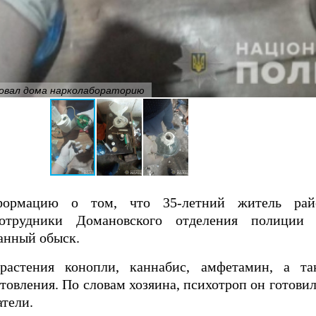
зовал дома нарколабораторию
формацию о том, что 35-летний житель райо
 сотрудники Домановского отделения полиции
анный обыск.
стения конопли, каннабис, амфетамин, а та
товления. По словам хозяина, психотроп он готовил 
атели.