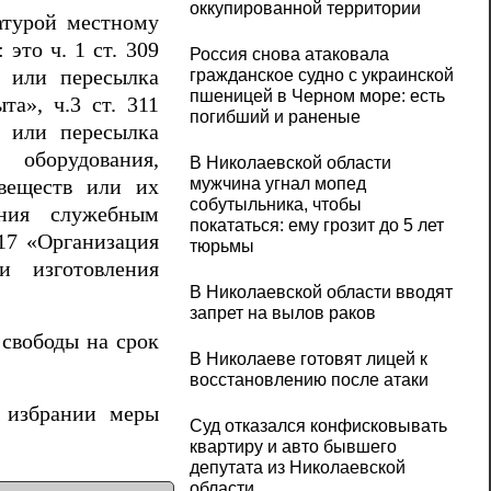
оккупированной территории
атурой местному
это ч. 1 ст. 309
Россия снова атаковала
гражданское судно с украинской
а или пересылка
пшеницей в Черном море: есть
та», ч.3 ст. 311
погибший и раненые
а или пересылка
 оборудования,
В Николаевской области
мужчина угнал мопед
 веществ или их
собутыльника, чтобы
ения служебным
покататься: ему грозит до 5 лет
317 «Организация
тюрьмы
и изготовления
В Николаевской области вводят
запрет на вылов раков
свободы на срок
В Николаеве готовят лицей к
восстановлению после атаки
б избрании меры
Суд отказался конфисковывать
квартиру и авто бывшего
депутата из Николаевской
области