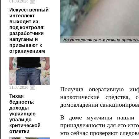
01.08.2026
Искусственный
интеллект
выходит из-
под контроля:
разработчики
На Николаевщине мужчина органи
напуганы и
призывают к
ограничениям
31.07.2026
Получив оперативную ин
Тихая
наркотические средства,
бедность:
домовладении санкциониров
доходы
украинцев
В доме мужчины нашли ра
упали до
принадлежности для его изго
критической
отметки
это сейчас проверяют следов