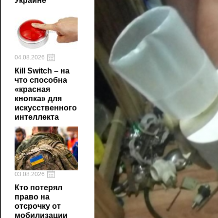
Украине
04.08.2026
Кill Switch – на
что способна
«красная
кнопка» для
искусственного
интеллекта
03.08.2026
Кто потерял
право на
отсрочку от
мобилизации