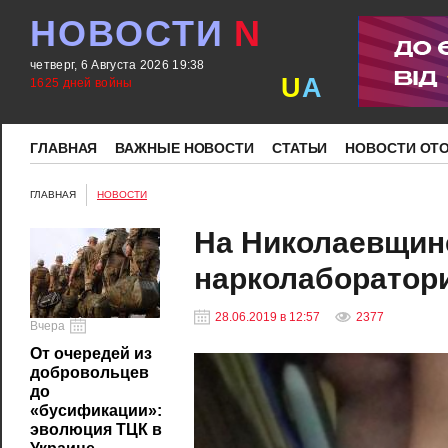
НОВОСТИ
N
четверг, 6 Августа 2026 19:38
U
A
1625 дней войны
ГЛАВНАЯ
ВАЖНЫЕ НОВОСТИ
СТАТЬИ
НОВОСТИ ОТ
ГЛАВНАЯ
НОВОСТИ
На Николаевщин
нарколаборатор
28.06.2019 в 12:57
2377
Вчера
От очередей из
добровольцев
до
«бусификации»:
эволюция ТЦК в