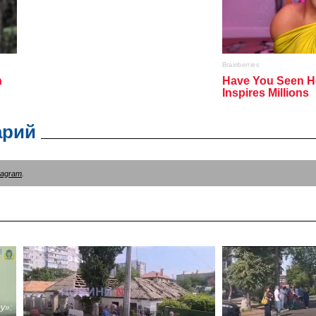
арий
tagram
.
у»: