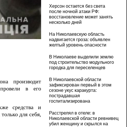
Херсон остается без света
после ночной атаки РФ:
восстановление может занять
несколько дней
На Николаевскую область
На Николаевщине мужчина организовал 
надвигается гроза: объявлен
желтый уровень опасности
В Николаеве выделили землю
под строительство модульного
городка для переселенцев
В Николаевской области
на производит
зафиксирован первый в этом
 провели в его
сезоне укус каракурта:
пострадавшая
госпитализирована
кже средства и
Расстрелял в отеле: в
только для себя,
Николаевской области ревнивец
убил женщину и скрылся на