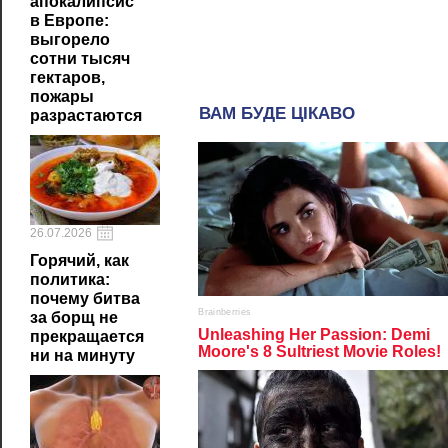
апокалипсис
в Европе:
выгорело
сотни тысяч
гектаров,
пожары
разрастаются
26.07.2026
Горячий, как
политика:
почему битва
за борщ не
прекращается
ни на минуту