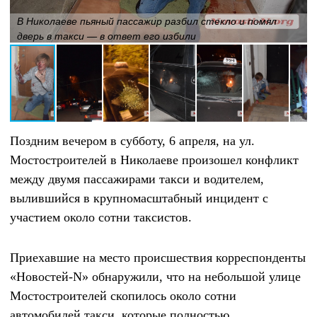
В Николаеве пьяный пассажир разбил стекло и помял
дверь в такси — в ответ его избили
Поздним вечером в субботу, 6 апреля, на ул.
Мостостроителей в Николаеве произошел конфликт
между двумя пассажирами такси и водителем,
вылившийся в крупномасштабный инцидент с
участием около сотни таксистов.
Приехавшие на место происшествия корреспонденты
«Новостей-
N
» обнаружили, что на небольшой улице
Мостостроителей скопилось около сотни
автомобилей такси, которые полностью