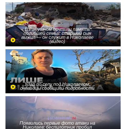
В Радушном почтили память
погибшей семьи: старший сын
выжил — он служит в Николаеве
(видео)
Удар по селу под Николаевом:
очевидцы сообщили подробности
Появились первые фото атаки на
Николаев: беспилотник пробил