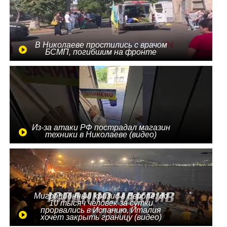
В Николаеве простились с врачом
БСМП, погибшим на фронте
Из-за атаки РФ пострадал магазин
техники в Николаеве (видео)
Миграционный кризис в Европе: до
10 тысяч человек за сутки
прорвались в Испанию, Италия
хочет закрыть границу (видео)