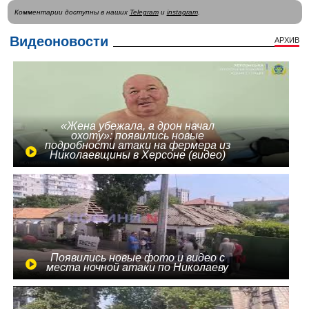
Комментарии доступны в наших
Telegram
и
instagram
.
Видеоновости
АРХИВ
«Жена убежала, а дрон начал
охоту»: появились новые
подробности атаки на фермера из
Николаевщины в Херсоне (видео)
Появились новые фото и видео с
места ночной атаки по Николаеву