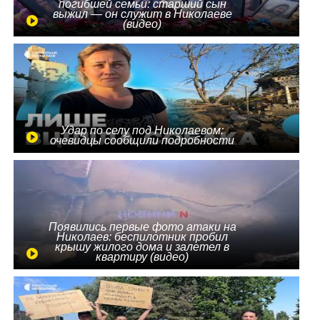
погибшей семьи: старший сын
выжил — он служит в Николаеве
(видео)
Удар по селу под Николаевом:
очевидцы сообщили подробности
Появились первые фото атаки на
Николаев: беспилотник пробил
крышу жилого дома и залетел в
квартиру (видео)