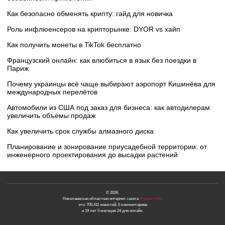
Как безопасно обменять крипту: гайд для новичка
Роль инфлюенсеров на крипторынке: DYOR vs хайп
Как получить монеты в TikTok бесплатно
Французский онлайн: как влюбиться в язык без поездки в
Париж
Почему украинцы всё чаще выбирают аэропорт Кишинёва для
международных перелётов
Автомобили из США под заказ для бизнеса: как автодилерам
увеличить объемы продаж
Как увеличить срок службы алмазного диска
Планирование и зонирование приусадебной территории: от
инженерного проектирования до высадки растений
© 2026.
Николаевская областная интернет-газета
«Новости N»
это: 705,411 новостей, 0 комментариев
и 19 лет 5 месяцев 24 дня онлайн.