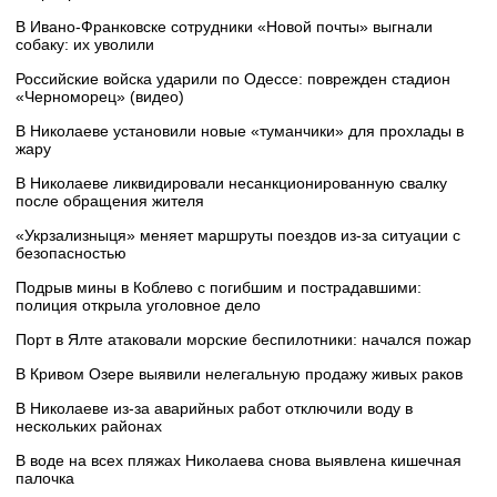
В Ивано-Франковске сотрудники «Новой почты» выгнали
собаку: их уволили
Российские войска ударили по Одессе: поврежден стадион
«Черноморец» (видео)
В Николаеве установили новые «туманчики» для прохлады в
жару
В Николаеве ликвидировали несанкционированную свалку
после обращения жителя
«Укрзализныця» меняет маршруты поездов из-за ситуации с
безопасностью
Подрыв мины в Коблево с погибшим и пострадавшими:
полиция открыла уголовное дело
Порт в Ялте атаковали морские беспилотники: начался пожар
В Кривом Озере выявили нелегальную продажу живых раков
В Николаеве из-за аварийных работ отключили воду в
нескольких районах
В воде на всех пляжах Николаева снова выявлена кишечная
палочка