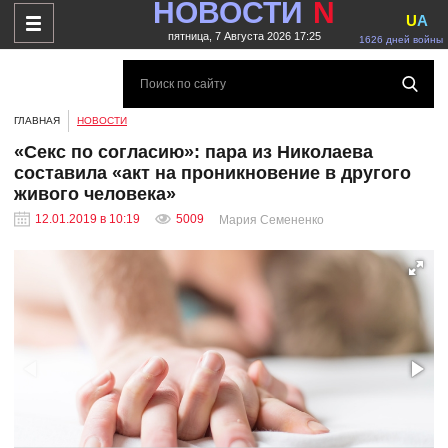
НОВОСТИ
N
U
A
пятница, 7 Августа 2026 17:25
1626 дней войны
ГЛАВНАЯ
НОВОСТИ
«Секс по согласию»: пара из Николаева
составила «акт на проникновение в другого
живого человека»
12.01.2019 в 10:19
5009
Мария Семененко