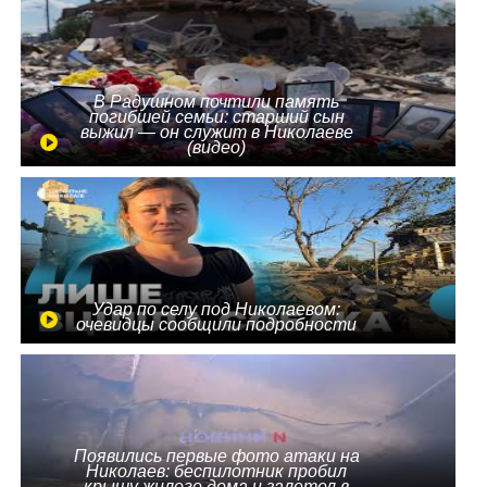
В Радушном почтили память
погибшей семьи: старший сын
выжил — он служит в Николаеве
(видео)
Удар по селу под Николаевом:
очевидцы сообщили подробности
Появились первые фото атаки на
Николаев: беспилотник пробил
крышу жилого дома и залетел в