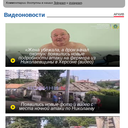
Комментарии доступны в наших
Telegram
и
instagram
.
Видеоновости
АРХИВ
«Жена убежала, а дрон начал
охоту»: появились новые
подробности атаки на фермера из
Николаевщины в Херсоне (видео)
Появились новые фото и видео с
места ночной атаки по Николаеву