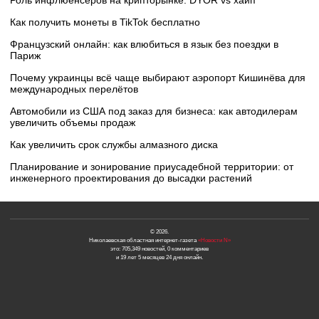
Роль инфлюенсеров на крипторынке: DYOR vs хайп
Как получить монеты в TikTok бесплатно
Французский онлайн: как влюбиться в язык без поездки в
Париж
Почему украинцы всё чаще выбирают аэропорт Кишинёва для
международных перелётов
Автомобили из США под заказ для бизнеса: как автодилерам
увеличить объемы продаж
Как увеличить срок службы алмазного диска
Планирование и зонирование приусадебной территории: от
инженерного проектирования до высадки растений
© 2026.
Николаевская областная интернет-газета
«Новости N»
это: 705,349 новостей, 0 комментариев
и 19 лет 5 месяцев 24 дня онлайн.