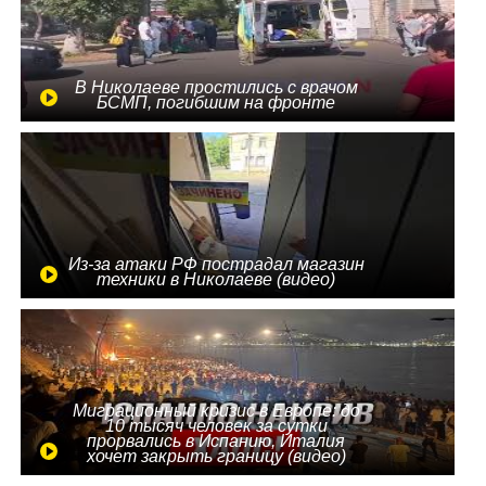
В Николаеве простились с врачом
БСМП, погибшим на фронте
Из-за атаки РФ пострадал магазин
техники в Николаеве (видео)
Миграционный кризис в Европе: до
10 тысяч человек за сутки
прорвались в Испанию, Италия
хочет закрыть границу (видео)