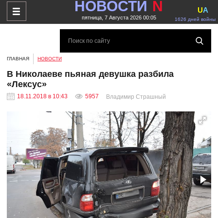
НОВОСТИ
N
U
A
пятница, 7 Августа 2026 00:05
1626 дней войны
ГЛАВНАЯ
НОВОСТИ
В Николаеве пьяная девушка разбила
«Лексус»
18.11.2018 в 10:43
5957
Владимир Страшный