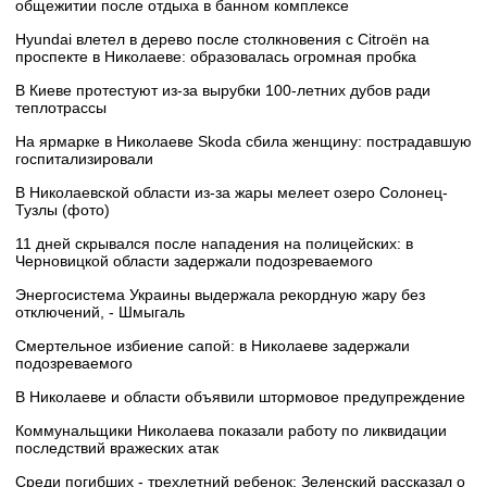
общежитии после отдыха в банном комплексе
Hyundai влетел в дерево после столкновения с Citroën на
проспекте в Николаеве: образовалась огромная пробка
В Киеве протестуют из-за вырубки 100-летних дубов ради
теплотрассы
На ярмарке в Николаеве Skoda сбила женщину: пострадавшую
госпитализировали
В Николаевской области из-за жары мелеет озеро Солонец-
Тузлы (фото)
11 дней скрывался после нападения на полицейских: в
Черновицкой области задержали подозреваемого
Энергосистема Украины выдержала рекордную жару без
отключений, - Шмыгаль
Смертельное избиение сапой: в Николаеве задержали
подозреваемого
В Николаеве и области объявили штормовое предупреждение
Коммунальщики Николаева показали работу по ликвидации
последствий вражеских атак
Среди погибших - трехлетний ребенок: Зеленский рассказал о