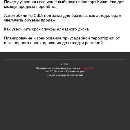
Почему украинцы всё чаще выбирают аэропорт Кишинёва для
международных перелётов
Автомобили из США под заказ для бизнеса: как автодилерам
увеличить объемы продаж
Как увеличить срок службы алмазного диска
Планирование и зонирование приусадебной территории: от
инженерного проектирования до высадки растений
© 2026.
Николаевская областная интернет-газета
«Новости N»
это: 705,494 новостей, 0 комментариев
и 19 лет 5 месяцев 25 дней онлайн.