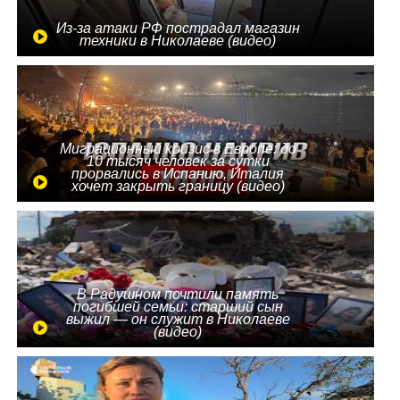
Из-за атаки РФ пострадал магазин
техники в Николаеве (видео)
Миграционный кризис в Европе: до
10 тысяч человек за сутки
прорвались в Испанию, Италия
хочет закрыть границу (видео)
В Радушном почтили память
погибшей семьи: старший сын
выжил — он служит в Николаеве
(видео)