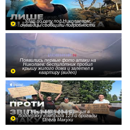
Удар по селу под Николаевом:
очевидцы сообщили подробности
Появились первые фото атаки на
Николаев: беспилотник пробил
крышу жилого дома и залетел в
квартиру (видео)
В Николаеве прошла акция в
поддержку комбрига 123-й бригады
Олега Макухи