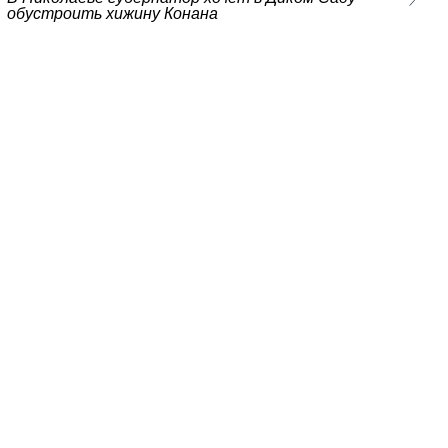
обустроить хижину Конана