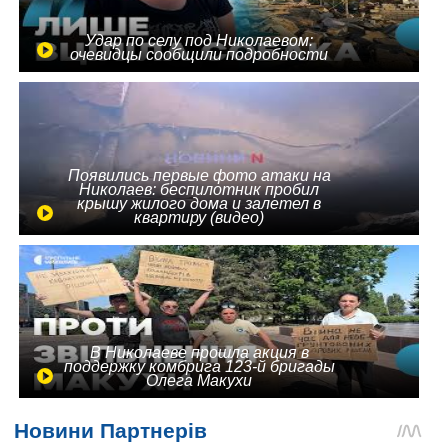
Удар по селу под Николаевом:
очевидцы сообщили подробности
Появились первые фото атаки на
Николаев: беспилотник пробил
крышу жилого дома и залетел в
квартиру (видео)
В Николаеве прошла акция в
поддержку комбрига 123-й бригады
Олега Макухи