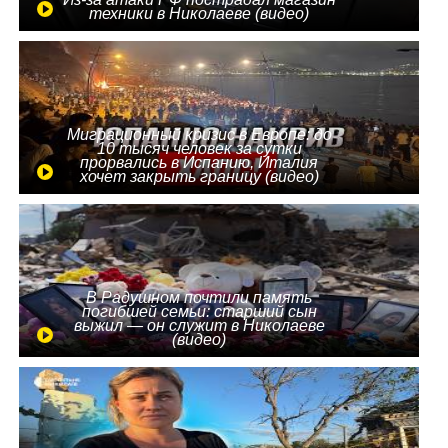
техники в Николаеве (видео)
Миграционный кризис в Европе: до
10 тысяч человек за сутки
прорвались в Испанию, Италия
хочет закрыть границу (видео)
В Радушном почтили память
погибшей семьи: старший сын
выжил — он служит в Николаеве
(видео)