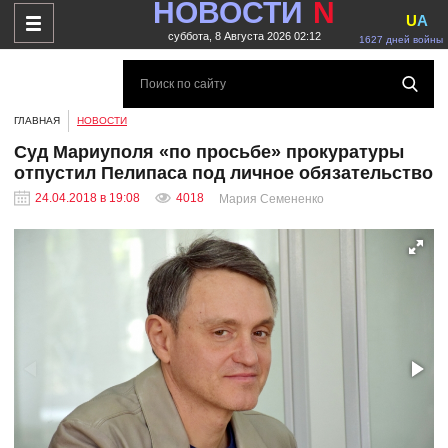
НОВОСТИ
N
U
A
суббота, 8 Августа 2026 02:12
1627 дней войны
ГЛАВНАЯ
НОВОСТИ
Суд Мариуполя «по просьбе» прокуратуры
отпустил Пелипаса под личное обязательство
24.04.2018 в 19:08
4018
Мария Семененко