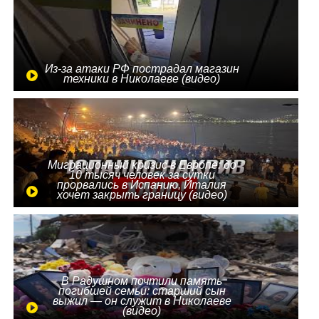
Из-за атаки РФ пострадал магазин
техники в Николаеве (видео)
Миграционный кризис в Европе: до
10 тысяч человек за сутки
прорвались в Испанию, Италия
хочет закрыть границу (видео)
В Радушном почтили память
погибшей семьи: старший сын
выжил — он служит в Николаеве
(видео)