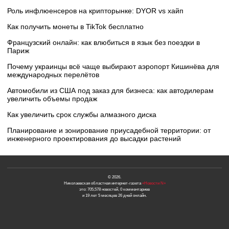
Роль инфлюенсеров на крипторынке: DYOR vs хайп
Как получить монеты в TikTok бесплатно
Французский онлайн: как влюбиться в язык без поездки в
Париж
Почему украинцы всё чаще выбирают аэропорт Кишинёва для
международных перелётов
Автомобили из США под заказ для бизнеса: как автодилерам
увеличить объемы продаж
Как увеличить срок службы алмазного диска
Планирование и зонирование приусадебной территории: от
инженерного проектирования до высадки растений
© 2026.
Николаевская областная интернет-газета
«Новости N»
это: 705,578 новостей, 0 комментариев
и 19 лет 5 месяцев 26 дней онлайн.