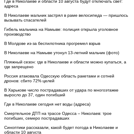
Где в Николаеве и области 10 августа будут отключать свет:
адреса
В Николаеве мальчик застрял в раме велосипеда — пришлось
вызывать спасателей
Гибель мальчика на Намыве: полиция открыла уголовное
производство
В Молдове из-за беспилотника прогремел взрыв
В Николаеве на Намыве утонул 13-летний мальчик (фото)
Пляжный сезон: где в Николаеве и области можно купаться, а
где запрещено
Россия атаковала Одесскую область ракетами и сотней
дронов: сбито 72% целей
В Харькове число пострадавших от удара по многоэтажке
выросло до 37, один погибший
Где в Николаеве сегодня нет воды (адреса)
Смертельное ДТП на трассе Одесса – Николаев: трое
погибших, семеро пострадавших
Синоптики рассказали, какой будет погода в Николаеве и
области 10 августа