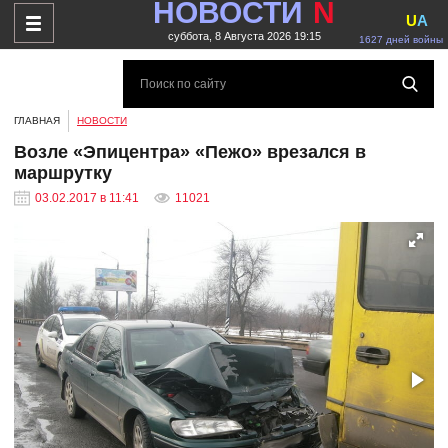
НОВОСТИ
N
U
A
суббота, 8 Августа 2026 19:15
1627 дней войны
ГЛАВНАЯ
НОВОСТИ
Возле «Эпицентра» «Пежо» врезался в
маршрутку
03.02.2017 в 11:41
11021