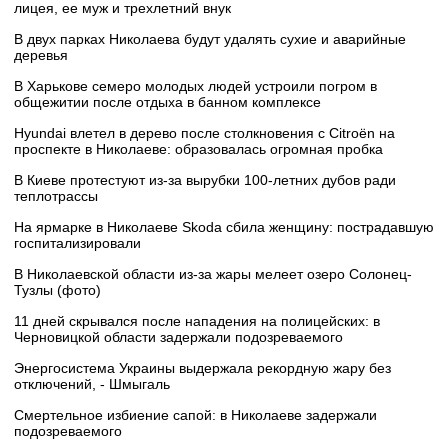
лицея, ее муж и трехлетний внук
В двух парках Николаева будут удалять сухие и аварийные
деревья
В Харькове семеро молодых людей устроили погром в
общежитии после отдыха в банном комплексе
Hyundai влетел в дерево после столкновения с Citroën на
проспекте в Николаеве: образовалась огромная пробка
В Киеве протестуют из-за вырубки 100-летних дубов ради
теплотрассы
На ярмарке в Николаеве Skoda сбила женщину: пострадавшую
госпитализировали
В Николаевской области из-за жары мелеет озеро Солонец-
Тузлы (фото)
11 дней скрывался после нападения на полицейских: в
Черновицкой области задержали подозреваемого
Энергосистема Украины выдержала рекордную жару без
отключений, - Шмыгаль
Смертельное избиение сапой: в Николаеве задержали
подозреваемого