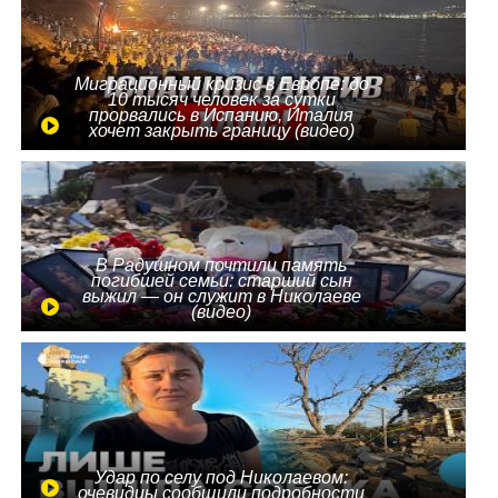
Миграционный кризис в Европе: до
10 тысяч человек за сутки
прорвались в Испанию, Италия
хочет закрыть границу (видео)
В Радушном почтили память
погибшей семьи: старший сын
выжил — он служит в Николаеве
(видео)
Удар по селу под Николаевом:
очевидцы сообщили подробности