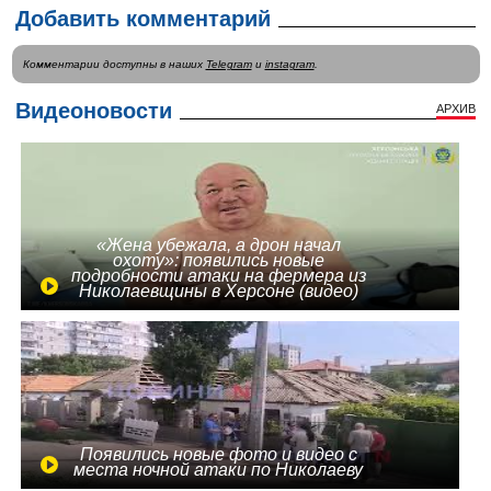
Добавить комментарий
Комментарии доступны в наших
Telegram
и
instagram
.
Видеоновости
АРХИВ
«Жена убежала, а дрон начал
охоту»: появились новые
подробности атаки на фермера из
Николаевщины в Херсоне (видео)
Появились новые фото и видео с
места ночной атаки по Николаеву