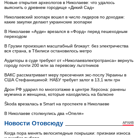
Новые открытия археологов в Николаеве: что удалось
выяснить о древнем городище «Дикий Сад»
Николаевский зоопарк вошел в число лидеров по доходам:
какие закупки делают украинские зоопарки
В Николаеве «Ауди» врезался в «Форд» перед пешеходным
переходом
В Грузии произошел масштабный блэкаут: без электричества
вся страна, в Тбилиси остановилось метро
Аудиторы в суде требуют от «Николаевэлектротранса» вернуть
городу почти 200 млн за перевозку льготников
ВАКС рассматривает меру пресечения экс-послу Украины в
США Стефанишиной: НАБУ требует залог в 13,1 млн грн
Дрон РФ ударил по многоэтажке в центре Херсона: ранены
мужчина и женщина, которые находились на балконе
Škoda врезалась в Smart на проспекте в Николаеве
В Николаеве столкнулись два «Опеля»
Новости Отовсюду
АРХИВ
Когда пора менять велосипедные покрышки: признаки износа