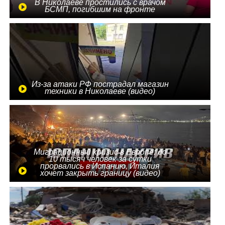
В Николаеве простились с врачом
БСМП, погибшим на фронте
Из-за атаки РФ пострадал магазин
техники в Николаеве (видео)
Миграционный кризис в Европе: до
10 тысяч человек за сутки
прорвались в Испанию, Италия
хочет закрыть границу (видео)