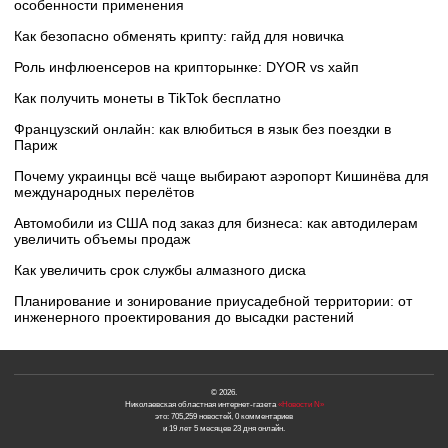
особенности применения
Как безопасно обменять крипту: гайд для новичка
Роль инфлюенсеров на крипторынке: DYOR vs хайп
Как получить монеты в TikTok бесплатно
Французский онлайн: как влюбиться в язык без поездки в
Париж
Почему украинцы всё чаще выбирают аэропорт Кишинёва для
международных перелётов
Автомобили из США под заказ для бизнеса: как автодилерам
увеличить объемы продаж
Как увеличить срок службы алмазного диска
Планирование и зонирование приусадебной территории: от
инженерного проектирования до высадки растений
© 2026.
Николаевская областная интернет-газета
«Новости N»
это: 705,259 новостей, 0 комментариев
и 19 лет 5 месяцев 23 дня онлайн.