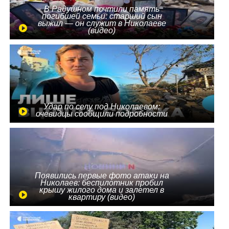
В Радушном почтили память
погибшей семьи: старший сын
выжил — он служит в Николаеве
(видео)
Удар по селу под Николаевом:
очевидцы сообщили подробности
Появились первые фото атаки на
Николаев: беспилотник пробил
крышу жилого дома и залетел в
квартиру (видео)