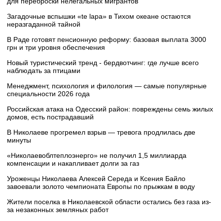
для переброски нелегальных мигрантов
Загадочные вспышки «te lapa» в Тихом океане остаются
неразгаданной тайной
В Раде готовят пенсионную реформу: базовая выплата 3000
грн и три уровня обеспечения
Новый туристический тренд - бердвотчинг: где лучше всего
наблюдать за птицами
Менеджмент, психология и филология — самые популярные
специальности 2026 года
Российская атака на Одесский район: повреждены семь жилых
домов, есть пострадавший
В Николаеве прогремел взрыв — тревога продлилась две
минуты
«Николаевоблтеплоэнерго» не получил 1,5 миллиарда
компенсации и накапливает долги за газ
Уроженцы Николаева Алексей Середа и Ксения Байло
завоевали золото чемпионата Европы по прыжкам в воду
Жители поселка в Николаевской области остались без газа из-
за незаконных земляных работ