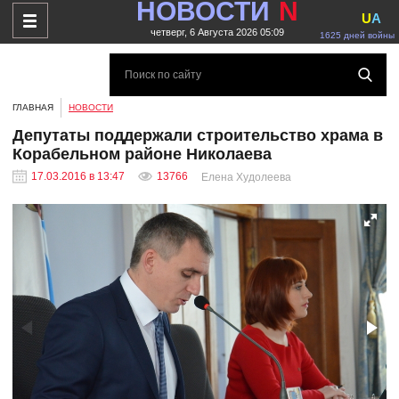
НОВОСТИ
N
U
A
четверг, 6 Августа 2026 05:09
1625 дней войны
ГЛАВНАЯ
НОВОСТИ
Депутаты поддержали строительство храма в
Корабельном районе Николаева
17.03.2016 в 13:47
13766
Елена Худолеева