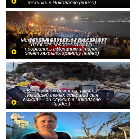
техники в Николаеве (видео)
Миграционный кризис в Европе: до
10 тысяч человек за сутки
прорвались в Испанию, Италия
хочет закрыть границу (видео)
В Радушном почтили память
погибшей семьи: старший сын
выжил — он служит в Николаеве
(видео)