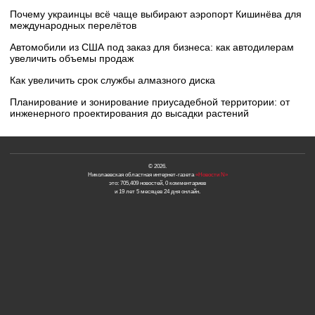
Почему украинцы всё чаще выбирают аэропорт Кишинёва для
международных перелётов
Автомобили из США под заказ для бизнеса: как автодилерам
увеличить объемы продаж
Как увеличить срок службы алмазного диска
Планирование и зонирование приусадебной территории: от
инженерного проектирования до высадки растений
© 2026.
Николаевская областная интернет-газета
«Новости N»
это: 705,409 новостей, 0 комментариев
и 19 лет 5 месяцев 24 дня онлайн.