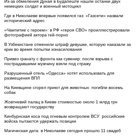
Из-за обмеления Дуная в Будапеште нашли останки двух
немецких солдат и военный мотоцикл
Где в Николаеве впервые появился газ: «Газсети» назвали
исторический адрес
«Чаепитие с героем»: в РФ «героя СВО» проиллюстрировали
фотографией актора гей-порно
В Узбекистане отменили штраф девушке, которую наказали за
крик во время попытки изнасилования
Привез гранату с фронта как сувенир: после взрыва с
пострадавшими мужчину взяли под стражу
Разрушенный отель «Одесса» хотят использовать для
размещения ВПЛ
На Киевщине сгорел приют для животных: погибли восемь
собак
Жовтневий палац в Киеве стоимостью около 1 млрд грн
возвращают государству
Кинбурнская коса под огневым контролем ВСУ: российские
войска пытаются удержать позиции
Магическая дата: в Николаеве сегодня прошло 11 свадеб