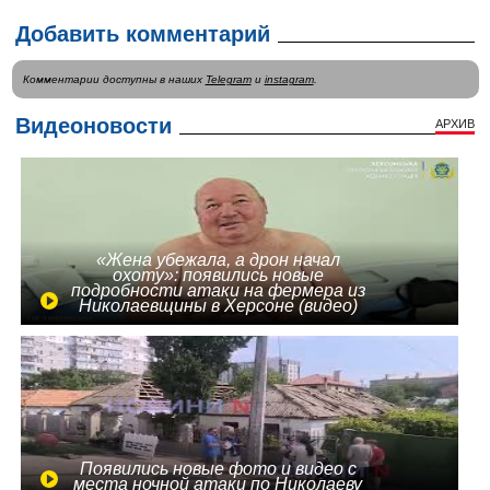
Добавить комментарий
Комментарии доступны в наших
Telegram
и
instagram
.
Видеоновости
АРХИВ
«Жена убежала, а дрон начал
охоту»: появились новые
подробности атаки на фермера из
Николаевщины в Херсоне (видео)
Появились новые фото и видео с
места ночной атаки по Николаеву