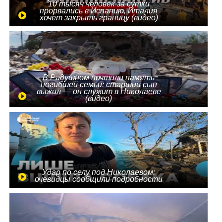
10 тысяч человек за сутки
прорвались в Испанию, Италия
хочет закрыть границу (видео)
В Радушном почтили память
погибшей семьи: старший сын
выжил — он служит в Николаеве
(видео)
Удар по селу под Николаевом:
очевидцы сообщили подробности