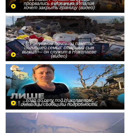
прорвались в Испанию, Италия
хочет закрыть границу (видео)
В Радушном почтили память
погибшей семьи: старший сын
выжил — он служит в Николаеве
(видео)
Удар по селу под Николаевом:
очевидцы сообщили подробности