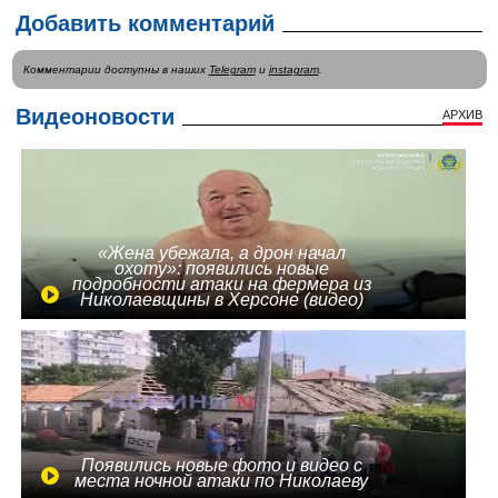
Добавить комментарий
Комментарии доступны в наших
Telegram
и
instagram
.
Видеоновости
АРХИВ
«Жена убежала, а дрон начал
охоту»: появились новые
подробности атаки на фермера из
Николаевщины в Херсоне (видео)
Появились новые фото и видео с
места ночной атаки по Николаеву