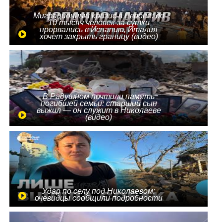
Миграционный кризис в Европе: до
10 тысяч человек за сутки
прорвались в Испанию, Италия
хочет закрыть границу (видео)
В Радушном почтили память
погибшей семьи: старший сын
выжил — он служит в Николаеве
(видео)
Удар по селу под Николаевом:
очевидцы сообщили подробности