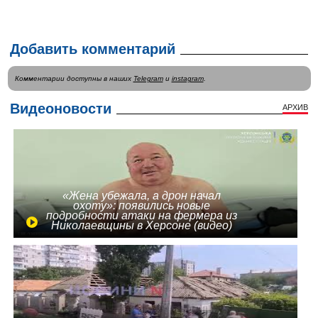
Добавить комментарий
Комментарии доступны в наших
Telegram
и
instagram
.
Видеоновости
АРХИВ
«Жена убежала, а дрон начал
охоту»: появились новые
подробности атаки на фермера из
Николаевщины в Херсоне (видео)