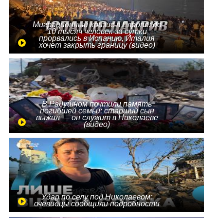
Миграционный кризис в Европе: до
10 тысяч человек за сутки
прорвались в Испанию, Италия
хочет закрыть границу (видео)
В Радушном почтили память
погибшей семьи: старший сын
выжил — он служит в Николаеве
(видео)
Удар по селу под Николаевом:
очевидцы сообщили подробности