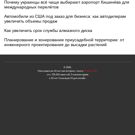
Почему украинцы всё чаще выбирают аэропорт Кишинёва для
международных перелётов
Автомобили из США под заказ для бизнеса: как автодилерам
увеличить объемы продаж
Как увеличить срок службы алмазного диска
Планирование и зонирование приусадебной территории: от
инженерного проектирования до высадки растений
© 2026.
Николаевская областная интернет-газета
«Новости N»
это: 705,424 новостей, 0 комментариев
и 19 лет 5 месяцев 24 дня онлайн.