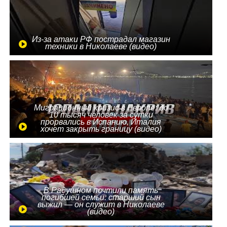
Из-за атаки РФ пострадал магазин
техники в Николаеве (видео)
Миграционный кризис в Европе: до
10 тысяч человек за сутки
прорвались в Испанию, Италия
хочет закрыть границу (видео)
В Радушном почтили память
погибшей семьи: старший сын
выжил — он служит в Николаеве
(видео)