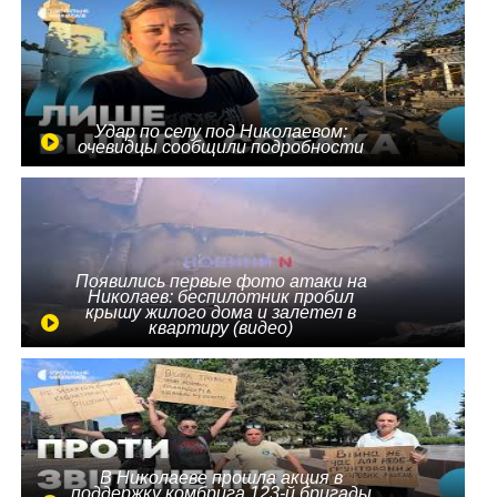
Удар по селу под Николаевом:
очевидцы сообщили подробности
Появились первые фото атаки на
Николаев: беспилотник пробил
крышу жилого дома и залетел в
квартиру (видео)
В Николаеве прошла акция в
поддержку комбрига 123-й бригады