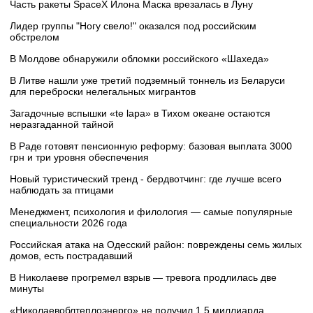
Часть ракеты SpaceX Илона Маска врезалась в Луну
Лидер группы "Ногу свело!" оказался под российским
обстрелом
В Молдове обнаружили обломки российского «Шахеда»
В Литве нашли уже третий подземный тоннель из Беларуси
для переброски нелегальных мигрантов
Загадочные вспышки «te lapa» в Тихом океане остаются
неразгаданной тайной
В Раде готовят пенсионную реформу: базовая выплата 3000
грн и три уровня обеспечения
Новый туристический тренд - бердвотчинг: где лучше всего
наблюдать за птицами
Менеджмент, психология и филология — самые популярные
специальности 2026 года
Российская атака на Одесский район: повреждены семь жилых
домов, есть пострадавший
В Николаеве прогремел взрыв — тревога продлилась две
минуты
«Николаевоблтеплоэнерго» не получил 1,5 миллиарда