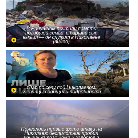
В Радушном почтили память
погибшей семьи: старший сын
выжил — он служит в Николаеве
(видео)
Удар по селу под Николаевом:
очевидцы сообщили подробности
Появились первые фото атаки на
Николаев: беспилотник пробил
крышу жилого дома и залетел в