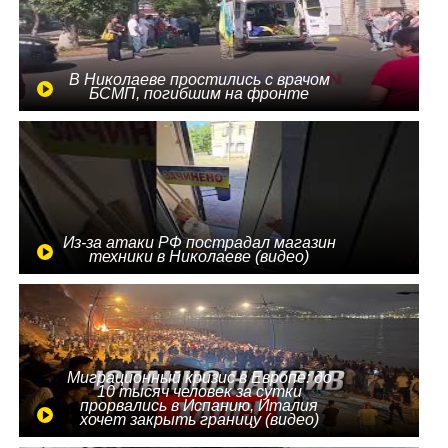
В Николаеве простились с врачом
БСМП, погибшим на фронте
Из-за атаки РФ пострадал магазин
техники в Николаеве (видео)
Миграционный кризис в Европе: до
10 тысяч человек за сутки
прорвались в Испанию, Италия
хочет закрыть границу (видео)