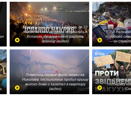
Миграционный кризис в Европе: до 10
тысяч человек за сутки прорвались в
В Радушно
ин
Испанию, Италия хочет закрыть
погибшей семь
границу (видео)
— он служит
Появились первые фото атаки на
Николаев: беспилотник пробил крышу
В Николае
жилого дома и залетел в квартиру
поддержку ко
и
(видео)
Ол