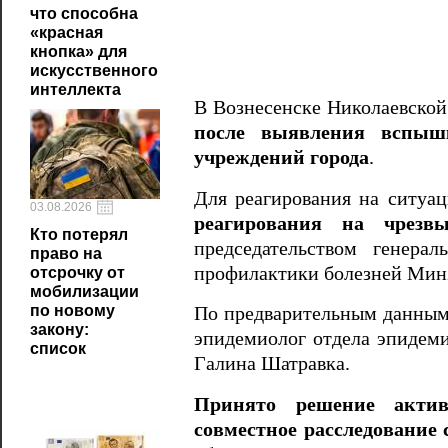
что способна
«красная
кнопка» для
искусственного
интеллекта
В Вознесенске Николаевской
после выявления вспыш
учреждений города
.
Для реагирования на ситуа
03.08.2026
реагирования на чрезв
Кто потерял
председательством генера
право на
профилактики болезней Мин
отсрочку от
мобилизации
по новому
По предварительным данны
закону:
эпидемиолог отдела эпидем
список
Галина Шатравка.
Принято решение актив
совместное расследование