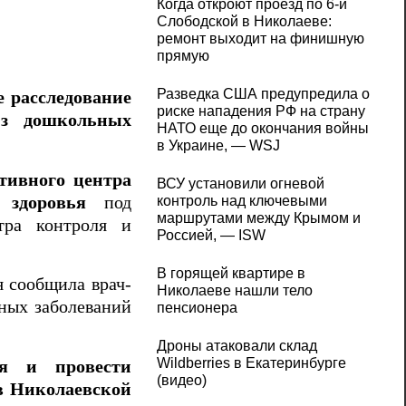
Когда откроют проезд по 6-й
Слободской в Николаеве:
ремонт выходит на финишную
прямую
Разведка США предупредила о
е расследование
риске нападения РФ на страну
з дошкольных
НАТО еще до окончания войны
в Украине, — WSJ
ативного центра
ВСУ установили огневой
 здоровья
под
контроль над ключевыми
маршрутами между Крымом и
нтра контроля и
Россией, — ISW
В горящей квартире в
я сообщила врач-
Николаеве нашли тело
ных заболеваний
пенсионера
Дроны атаковали склад
Wildberries в Екатеринбурге
ия и провести
(видео)
в Николаевской