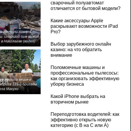
сварочный полуавтомат
отличается от бытовой модели?
Какие аксессуары Apple
раскрывают возможности iPad
Pro?
м почтили память
и: старший сын выжил
 в Николаеве (видео)
Выбор зарубежного онлайн
казино: на что обратить
внимание
Поломоечные машины и
профессиональные пылесосы:
как организовать эффективную
ве прошла акция в
уборку бизнеса
мбрига 123-й бригады
ега Макухи
Какой iPhone выбрать на
вторичном рынке
Переподготовка водителей: как
эффективно открыть новую
категорию (с B на C или А)