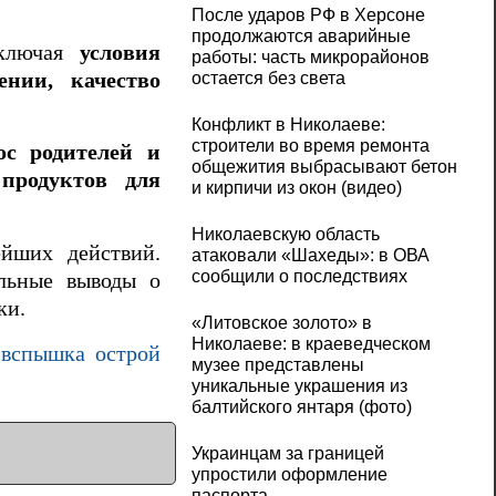
После ударов РФ в Херсоне
продолжаются аварийные
включая
условия
работы: часть микрорайонов
ении, качество
остается без света
Конфликт в Николаеве:
строители во время ремонта
ос родителей и
общежития выбрасывают бетон
продуктов для
и кирпичи из окон (видео)
Николаевскую область
йших действий.
атаковали «Шахеды»: в ОВА
сообщили о последствиях
ельные выводы о
ки.
«Литовское золото» в
Николаеве: в краеведческом
 вспышка острой
музее представлены
уникальные украшения из
балтийского янтаря (фото)
Украинцам за границей
упростили оформление
паспорта