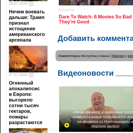
28.07.2026
Нечем воевать
дальше: Трамп
признал
истощение
американского
Добавить коммент
арсенала
Комментарии доступны в наших
Telegram
и
ins
Видеоновости
27.07.2026
Огненный
апокалипсис
в Европе:
выгорело
сотни тысяч
гектаров,
«Жена убежала, а дрон начал охот
пожары
появились новые подробности ат
на фермера из Николаевщины 
разрастаются
Херсоне (видео)