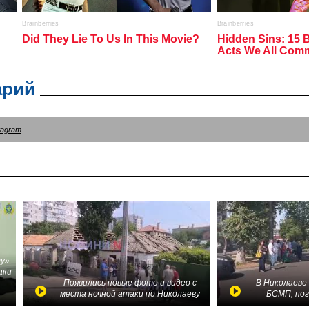
арий
tagram
.
у»:
аки
в
Появились новые фото и видео с
В Николаеве
места ночной атаки по Николаеву
БСМП, по