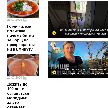
26.07.2026
Горячий, как
Из-за атаки РФ пострадал магаз
политика:
техники в Николаеве (видео)
почему битва
за борщ не
прекращается
ни на минуту
Удар по селу под Николаевом:
очевидцы сообщили подробност
25.07.2026
Дожить до
100 лет и
оставаться
молодым:
за это
отвечает