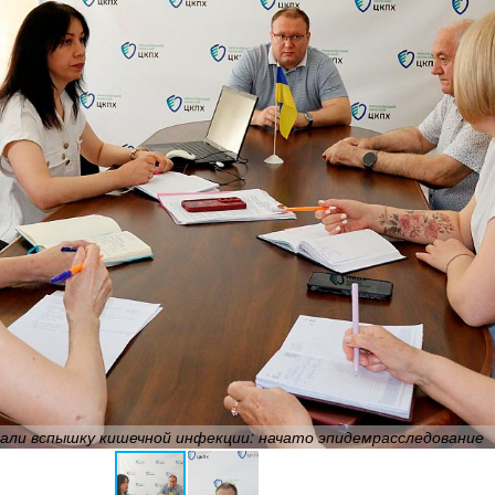
вали вспышку кишечной инфекции: начато эпидемрасследование