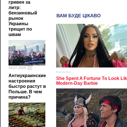
гривен за
литр:
бензиновый
рынок
Украины
трещит по
швам
29.07.2026
Антиукраинские
настроения
быстро растут в
Польше. В чем
причина?