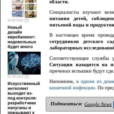
области.
Специалисты изучают воз
питания детей, соблюден
02.08.2026
питьевой воды и продукто
Новый
дизайн
В настоящее время прово
евробанкнот:
сотрудников детского с
недовольных
будет много
лабораторных исследовани
Соответствующие службы у
Ситуация находится на п
причинах вспышки будут сде
01.08.2026
Напомним,
в
одном из дош
Искусственный
кишечной инфекции.
По пред
интеллект
выходит из-
под контроля:
Подписаться:
разработчики
Google News
напуганы и
призывают к