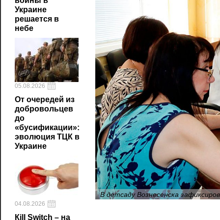
войны в
Украине
решается в
небе
05.08.2026
От очередей из
добровольцев
до
«бусификации»:
эволюция ТЦК в
Украине
В детсаду Вознесенска зафиксиро
04.08.2026
Кill Switch – на