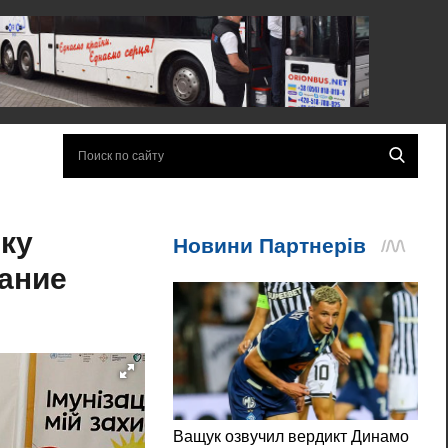
ку
ание