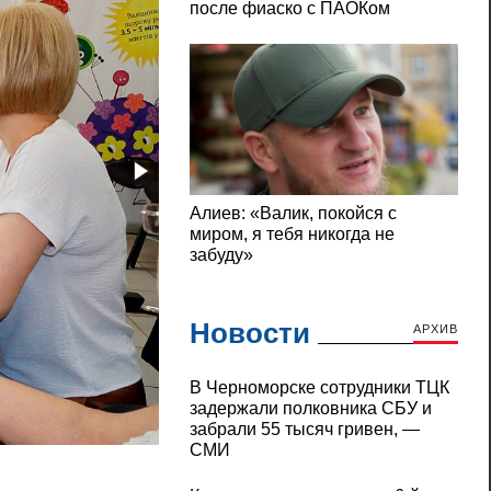
Новости
АРХИВ
В Черноморске сотрудники ТЦК
задержали полковника СБУ и
забрали 55 тысяч гривен, —
В детсаду Вознесенска зафиксировали в
СМИ