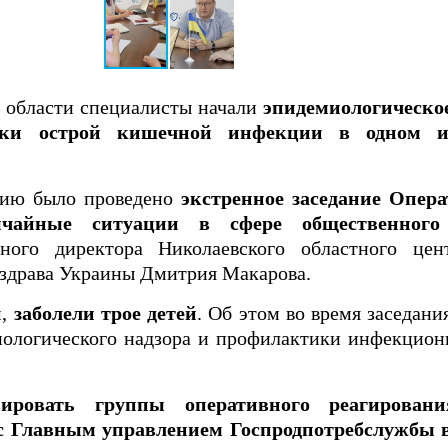
 области специалисты начали
эпидемиологическо
ки острой кишечной инфекции в одном и
цию было проведено
экстренное заседание Опер
ычайные ситуации в сфере общественного
льного директора Николаевского областного це
здрава Украины Дмитрия Макарова.
м,
заболели трое детей
. Об этом во время заседани
иологического надзора и профилактики инфекцион
ировать группы оперативного реагирован
 с Главным управлением Госпродпотребслужбы 