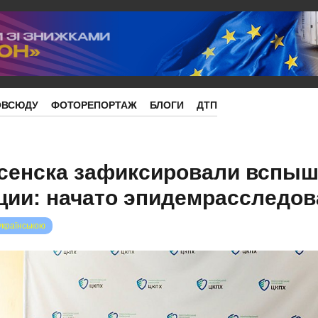
ОВСЮДУ
ФОТОРЕПОРТАЖ
БЛОГИ
ДТП
есенска зафиксировали вспыш
ции: начато эпидемрасследов
українською