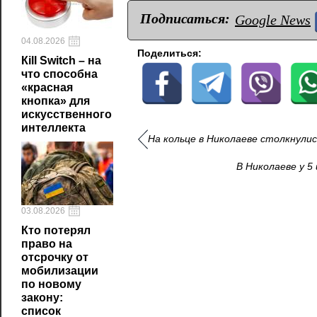
Подписаться:
Google News
04.08.2026
Поделиться:
Кill Switch – на
что способна
«красная
кнопка» для
искусственного
интеллекта
На кольце в Николаеве столкнули
В Николаеве у 5
03.08.2026
Кто потерял
право на
отсрочку от
мобилизации
по новому
закону:
список