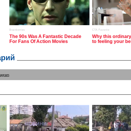
арий
tagram
.
у»: