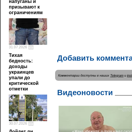
напуганы и
призывают к
ограничениям
31.07.2026
Тихая
Добавить коммент
бедность:
доходы
украинцев
Комментарии доступны в наших
Telegram
и
ins
упали до
критической
отметки
Видеоновости
30.07.2026
Дойдет ли
«Жена убежала, а дрон начал охот