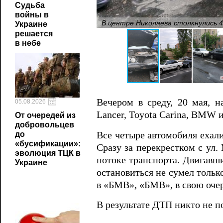
Судьба
войны в
В центре Николаева столкнулись 
Украине
решается
в небе
Вечером в среду, 20 мая, н
05.08.2026
Lancer, Toyota Carina, BMW 
От очередей из
добровольцев
Все четыре автомобиля ехали
до
«бусификации»:
Сразу за перекрестком с ул
эволюция ТЦК в
потоке транспорта. Двигавш
Украине
остановиться не сумел тольк
в «БМВ», «БМВ», в свою очер
В результате ДТП никто не 