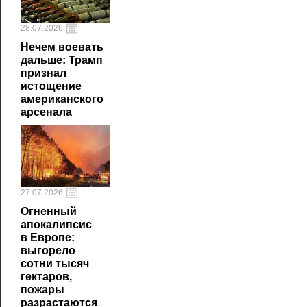
28.07.2026
Нечем воевать
дальше: Трамп
признал
истощение
американского
арсенала
27.07.2026
Огненный
апокалипсис
в Европе:
выгорело
сотни тысяч
гектаров,
пожары
разрастаются