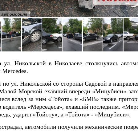
4 автомобиля
а ул. Никольской в Николаеве столкнулись автом
и Mercedes.
 по ул. Никольской со стороны Садовой в направл
. Малой Морской ехавший впереди «Мицубиси» зат
иеся вслед за ним «Тойота» и «БМВ» также прито
о водитель «Мерседеса», ехавший последним. «Мерс
едь, ударил «Тойоту», а «Тойота» - «Мицубиси».
пострадал, автомобили получили механические повр