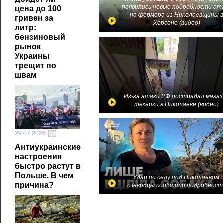
появились новые подробности ат
цена до 100
на фермера из Николаевщины 
гривен за
Херсоне (видео)
литр:
бензиновый
рынок
Украины
трещит по
швам
Из-за атаки РФ пострадал магаз
техники в Николаеве (видео)
29.07.2026
Антиукраинские
настроения
быстро растут в
Польше. В чем
Удар по селу под Николаевом:
причина?
очевидцы сообщили подробност