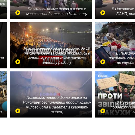
аки
в
Появились новые фото и видео с
В Николаеве
места ночной атаки по Николаеву
БСМП, по
Миграционный кризис в Европе: до 10
тысяч человек за сутки прорвались в
В Радушно
ин
Испанию, Италия хочет закрыть
погибшей семь
границу (видео)
— он служит
Появились первые фото атаки на
Николаев: беспилотник пробил крышу
В Николае
жилого дома и залетел в квартиру
поддержку ко
и
(видео)
Ол