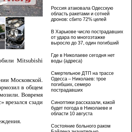
Россия атаковала Одесскую
В центре Николаева столкнулись 4 авто
область ракетами и сотней
дронов: сбито 72% целей
В Харькове число пострадавших
от удара по многоэтажке
выросло до 37, один погибший
Где в Николаеве сегодня нет
обили Mitsubishi
воды (адреса)
Смертельное ДТП на трассе
Одесса – Николаев: трое
ении Московской.
погибших, семеро
ормозил в общем
пострадавших
рмозили. Вовремя
» врезался сзади
Синоптики рассказали, какой
будет погода в Николаеве и
области 10 августа
еждения.
Состояние больного раком
Байдена значительно