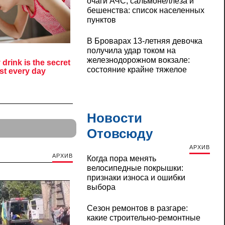
очаги АЧС, сальмонеллеза и
бешенства: список населенных
пунктов
В Броварах 13-летняя девочка
получила удар током на
железнодорожном вокзале:
состояние крайне тяжелое
Новости
Отовсюду
АРХИВ
АРХИВ
Когда пора менять
велосипедные покрышки:
признаки износа и ошибки
выбора
Сезон ремонтов в разгаре:
какие строительно-ремонтные