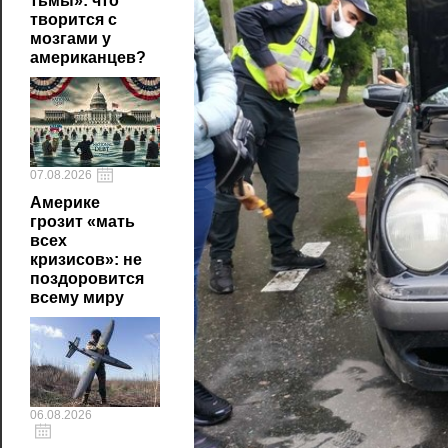
тьмы»: что
творится с
мозгами у
американцев?
07.08.2026
Америке
грозит «мать
всех
кризисов»: не
поздоровится
всему миру
06.08.2026