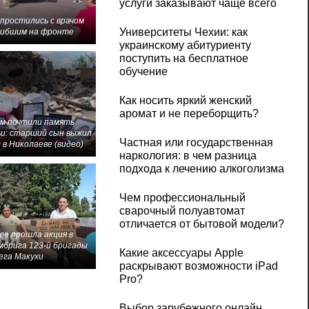
услуги заказывают чаще всего
 простились с врачом
Университеты Чехии: как
гибшим на фронте
украинскому абитуриенту
поступить на бесплатное
обучение
Как носить яркий женский
аромат и не переборщить?
м почтили память
и: старший сын выжил
Частная или государственная
 в Николаеве (видео)
наркология: в чем разница
подхода к лечению алкоголизма
Чем профессиональный
сварочный полуавтомат
отличается от бытовой модели?
ве прошла акция в
мбрига 123-й бригады
Какие аксессуары Apple
ега Макухи
раскрывают возможности iPad
Pro?
Выбор зарубежного онлайн