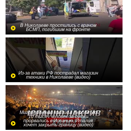
В Николаеве простились с врачом
БСМП, погибшим на фронте
Из-за атаки РФ пострадал магазин
техники в Николаеве (видео)
Миграционный кризис в Европе: до
10 тысяч человек за сутки
прорвались в Испанию, Италия
хочет закрыть границу (видео)