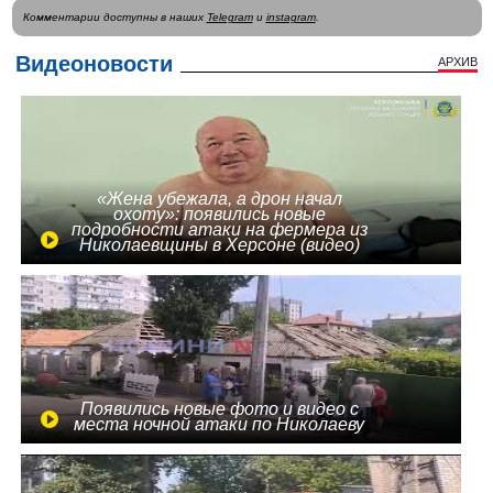
Комментарии доступны в наших
Telegram
и
instagram
.
Видеоновости
АРХИВ
«Жена убежала, а дрон начал
охоту»: появились новые
подробности атаки на фермера из
Николаевщины в Херсоне (видео)
Появились новые фото и видео с
места ночной атаки по Николаеву