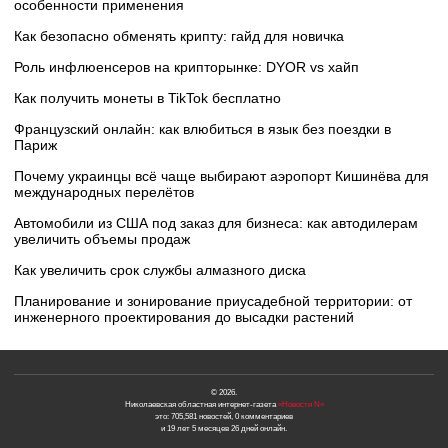
особенности применения
Как безопасно обменять крипту: гайд для новичка
Роль инфлюенсеров на крипторынке: DYOR vs хайп
Как получить монеты в TikTok бесплатно
Французский онлайн: как влюбиться в язык без поездки в
Париж
Почему украинцы всё чаще выбирают аэропорт Кишинёва для
международных перелётов
Автомобили из США под заказ для бизнеса: как автодилерам
увеличить объемы продаж
Как увеличить срок службы алмазного диска
Планирование и зонирование приусадебной территории: от
инженерного проектирования до высадки растений
© 2026.
Николаевская областная интернет-газета
«Новости N»
это: 705,581 новостей, 0 комментариев
и 19 лет 5 месяцев 26 дней онлайн.