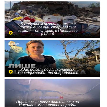
В Радушном почтили память
погибшей семьи: старший сын
выжил — он служит в Николаеве
(видео)
Удар по селу под Николаевом:
очевидцы сообщили подробности
Появились первые фото атаки на
Николаев: беспилотник пробил