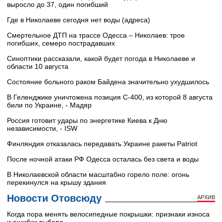
выросло до 37, один погибший
Где в Николаеве сегодня нет воды (адреса)
Смертельное ДТП на трассе Одесса – Николаев: трое
погибших, семеро пострадавших
Синоптики рассказали, какой будет погода в Николаеве и
области 10 августа
Состояние больного раком Байдена значительно ухудшилось
В Геленджике уничтожена позиция С-400, из которой 8 августа
били по Украине, - Мадяр
Россия готовит удары по энергетике Киева к Дню
независимости, - ISW
Финляндия отказалась передавать Украине ракеты Patriot
После ночной атаки РФ Одесса осталась без света и воды
В Николаевской области масштабно горело поле: огонь
перекинулся на крышу здания
Новости Отовсюду
АРХИВ
Когда пора менять велосипедные покрышки: признаки износа
и ошибки выбора