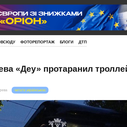
ОВСЮДУ
ФОТОРЕПОРТАЖ
БЛОГИ
ДТП
ева «Деу» протаранил тролле
орева
читати українською