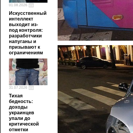
01.08.2026
Искусственный
интеллект
выходит из-
под контроля:
разработчики
напуганы и
призывают к
ограничениям
31.07.2026
Тихая
бедность:
доходы
украинцев
упали до
критической
отметки