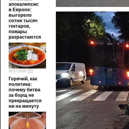
апокалипсис
в Европе:
выгорело
сотни тысяч
гектаров,
пожары
разрастаются
26.07.2026
Горячий, как
политика:
почему битва
за борщ не
прекращается
ни на минуту