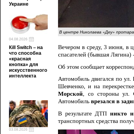
Украине
В центре Николаева «Деу» протара
04.08.2026
Вечером в среду, 3 июня, в 
Кill Switch – на
что способна
спасателей (бывшая Лягина) 
«красная
кнопка» для
Об этом сообщает корреспо
искусственного
интеллекта
Автомобиль двигался по ул. 
Шевченко, и на перекрестк
Морской
, со стороны ул. 
Автомобиль
врезался в зад
В результате ДТП
никто н
транспортных средства пол
03.08.2026