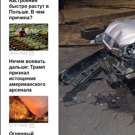
настроения
быстро растут в
Польше. В чем
причина?
28.07.2026
Нечем воевать
дальше: Трамп
признал
истощение
американского
арсенала
27.07.2026
Огненный