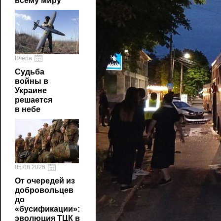
всему миру
Вчера
Судьба
войны в
Украине
решается
в небе
05.08.2026
От очередей из
добровольцев
до
«бусификации»:
эволюция ТЦК в