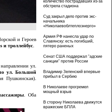
количество пострадавших из-за
обстрела стадиона
Суд закрыл дело против экс-
начальника
«Николаевоблтеплоэнерго»
Армия РФ нанесла удар по
Морской и Героев
Славянску: есть погибший,
s и троллейбус
.
пятеро раненых
Сенат США поддержал "адские
санкции" против России
 направлении ул.
Владимир Зеленский впервые
по ул. Большой
прибыл в Сербию
ая Пушкинская).
В Николаеве прогремел
мощный взрыв
пассажиры
. Оба
В сторону Николаева движутся
вражеские БПЛА