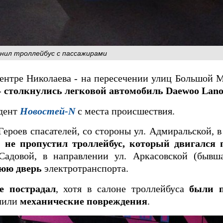
нил троллейбус с пассажирами
центре Николаева - на пересечении улиц Большой 
-
столкнулись легковой автомобиль Daewoo Lano
ндент
Новостей-N
с места происшествия.
Героев спасателей, со стороны ул. Адмиральской, в
е
не пропустил троллейбус, который двигался 
Садовой, в направлении ул. Аркасовской (бывш
нюю дверь
электротранспорта.
е пострадал
, хотя в салоне троллейбуса
были 
учили
механические повреждения
.