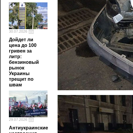
30.07.2026
Дойдет ли
цена до 100
гривен за
литр:
бензиновый
рынок
Украины
трещит по
швам
29.07.2026
Антиукраинские