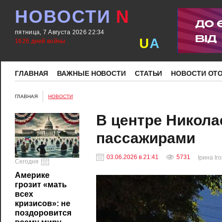
НОВОСТИ
N
пятница, 7 Августа 2026 22:34
U
A
1626 дней войны
ГЛАВНАЯ
ВАЖНЫЕ НОВОСТИ
СТАТЬИ
НОВОСТИ ОТ
ГЛАВНАЯ
НОВОСТИ
В центре Никола
пассажирами
03.06.2026 в 21:41
5731
Ірина Іг
Сегодня
Америке
грозит «мать
всех
кризисов»: не
поздоровится