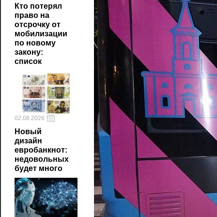
Кто потерял
право на
отсрочку от
мобилизации
по новому
закону:
список
02.08.2026
Новый
дизайн
евробанкнот:
недовольных
будет много