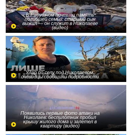
В Радушном почтили память
погибшей семьи: старший сын
выжил — он служит в Николаеве
(видео)
Удар по селу под Николаевом:
очевидцы сообщили подробности
Появились первые фото атаки на
Николаев: беспилотник пробил
крышу жилого дома и залетел в
квартиру (видео)