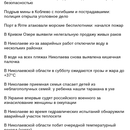
безопасностью
Подрыв мины в Коблево с погибшим и пострадавшими:
полиция открыла уголовное дело
Порт в Ялте атаковали морские беспилотники: начался пожар
В Кривом Озере выявили нелегальную продажу живых раков
В Николаеве из-за аварийных работ отключили воду в
нескольких районах
В воде на всех пляжах Николаева снова выявлена кишечная
палочка
В Николаевской области в субботу ожидаются грозы и жара до
+37°C
В Николаеве приемная семья спасает детей из
неблагополучных семей: у ребенка нашли таракана в ухе
В Украине впервые судят российского военного за
изнасилование женщины в оккупации
В Николаеве во время гидравлических испытаний обнаружили
аварийный участок теплосети
В Николаевской области побит очередной температурный
рекорд (карта)