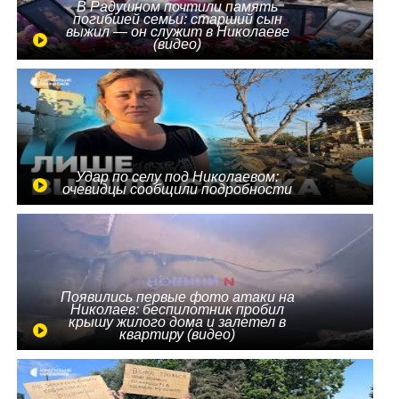
В Радушном почтили память
погибшей семьи: старший сын
выжил — он служит в Николаеве
(видео)
Удар по селу под Николаевом:
очевидцы сообщили подробности
Появились первые фото атаки на
Николаев: беспилотник пробил
крышу жилого дома и залетел в
квартиру (видео)