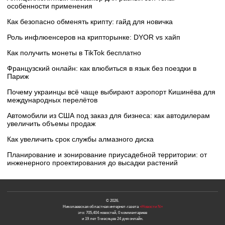
особенности применения
Как безопасно обменять крипту: гайд для новичка
Роль инфлюенсеров на крипторынке: DYOR vs хайп
Как получить монеты в TikTok бесплатно
Французский онлайн: как влюбиться в язык без поездки в
Париж
Почему украинцы всё чаще выбирают аэропорт Кишинёва для
международных перелётов
Автомобили из США под заказ для бизнеса: как автодилерам
увеличить объемы продаж
Как увеличить срок службы алмазного диска
Планирование и зонирование приусадебной территории: от
инженерного проектирования до высадки растений
© 2026.
Николаевская областная интернет-газета
«Новости N»
это: 705,404 новостей, 0 комментариев
и 19 лет 5 месяцев 24 дня онлайн.