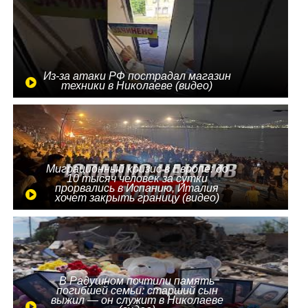
Из-за атаки РФ пострадал магазин
техники в Николаеве (видео)
Миграционный кризис в Европе: до
10 тысяч человек за сутки
прорвались в Испанию, Италия
хочет закрыть границу (видео)
В Радушном почтили память
погибшей семьи: старший сын
выжил — он служит в Николаеве