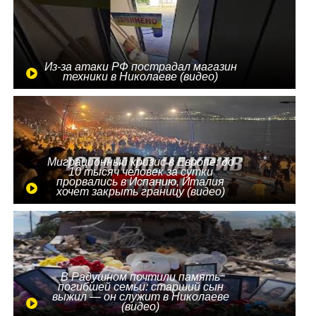
Из-за атаки РФ пострадал магазин
техники в Николаеве (видео)
Миграционный кризис в Европе: до
10 тысяч человек за сутки
прорвались в Испанию, Италия
хочет закрыть границу (видео)
В Радушном почтили память
погибшей семьи: старший сын
выжил — он служит в Николаеве
(видео)