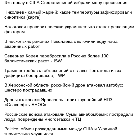
Экс-послу в США Стефанишиной избрали меру пресечения
Николаев - самый жаркий: какие температуры зафиксировали
синоптики (карта)
Налоговая проверит поездки украинцев: что станет решающим
фактором
В нескольких районах Николаева отключили воду из-за
аварийных работ
Северная Корея перебросила в Россию более 100
баллистических ракет, - ISW
Трамп потребовал объяснений от главы Пентагона из-за
дефицита боеприпасов, - WP
В Херсонской области российский дрон атаковал автобус:
шестеро пострадавших
Дроны атаковали Ярославль: горит крупнейший НПЗ
«Славнефть‑ЯНОС»
Российские войска атаковали Сумы авиабомбами: пострадали
люди, повреждены многоэтажки и ТЦ
Politico: обмен разведданными между США и Украиной
значительно улучшился