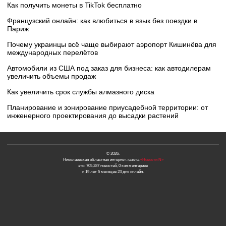
Как получить монеты в TikTok бесплатно
Французский онлайн: как влюбиться в язык без поездки в
Париж
Почему украинцы всё чаще выбирают аэропорт Кишинёва для
международных перелётов
Автомобили из США под заказ для бизнеса: как автодилерам
увеличить объемы продаж
Как увеличить срок службы алмазного диска
Планирование и зонирование приусадебной территории: от
инженерного проектирования до высадки растений
© 2026.
Николаевская областная интернет-газета
«Новости N»
это: 705,287 новостей, 0 комментариев
и 19 лет 5 месяцев 23 дня онлайн.