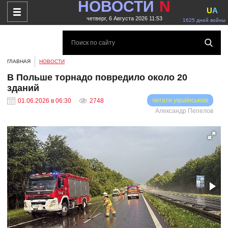
НОВОСТИ
N
U
A
четверг, 6 Августа 2026 11:53
1625 дней войны
ГЛАВНАЯ
НОВОСТИ
В Польше торнадо повредило около 20
зданий
читати українською
01.06.2026 в 06:30
2748
Александр Пепелов