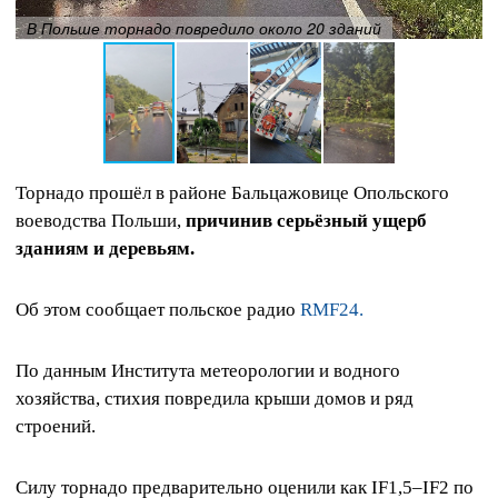
В Польше торнадо повредило около 20 зданий
Торнадо прошёл в районе Бальцажовице Опольского
воеводства Польши,
причинив серьёзный ущерб
зданиям и деревьям.
Об этом сообщает польское радио
RMF24.
По данным Института метеорологии и водного
хозяйства, стихия повредила крыши домов и ряд
строений.
Силу торнадо предварительно оценили как IF1,5–IF2 по