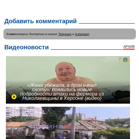
Добавить комментарий
Комментарии доступны в наших
Telegram
и
instagram
.
Видеоновости
АРХИВ
«Жена убежала, а дрон начал
охоту»: появились новые
подробности атаки на фермера из
Николаевщины в Херсоне (видео)