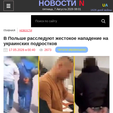
НОВОСТИ
N
U
A
пятница, 7 Августа 2026 08:01
1626 дней войны
ГЛАВНАЯ
НОВОСТИ
В Польше расследуют жестокое нападение на
украинских подростков
читати українською
17.05.2026 в 00:40
2673