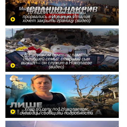
Миграционный кризис в Европе: до
10 тысяч человек за сутки
прорвались в Испанию, Италия
хочет закрыть границу (видео)
В Радушном почтили память
погибшей семьи: старший сын
выжил — он служит в Николаеве
(видео)
Удар по селу под Николаевом:
очевидцы сообщили подробности