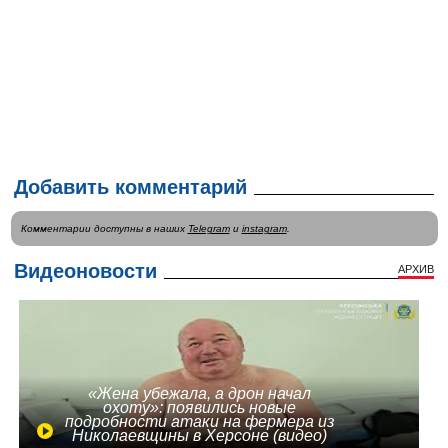
Добавить комментарий
Комментарии доступны в наших
Telegram
и
instagram
.
Видеоновости
АРХИВ
«Жена убежала, а дрон начал
охоту»: появились новые
подробности атаки на фермера из
Николаевщины в Херсоне (видео)