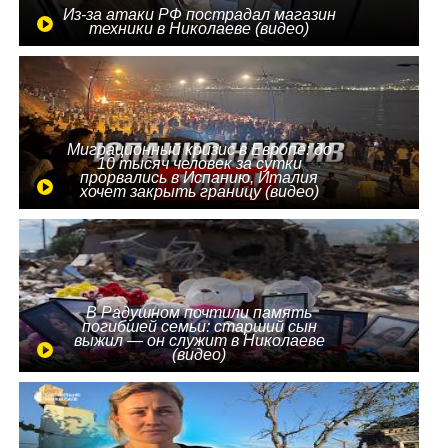
Из-за атаки РФ пострадал магазин
техники в Николаеве (видео)
Миграционный кризис в Европе: до
10 тысяч человек за сутки
прорвались в Испанию, Италия
хочет закрыть границу (видео)
В Радушном почтили память
погибшей семьи: старший сын
выжил — он служит в Николаеве
(видео)