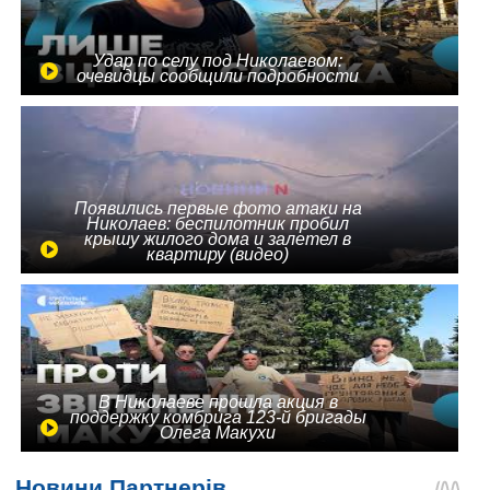
Удар по селу под Николаевом:
очевидцы сообщили подробности
Появились первые фото атаки на
Николаев: беспилотник пробил
крышу жилого дома и залетел в
квартиру (видео)
В Николаеве прошла акция в
поддержку комбрига 123-й бригады
Олега Макухи