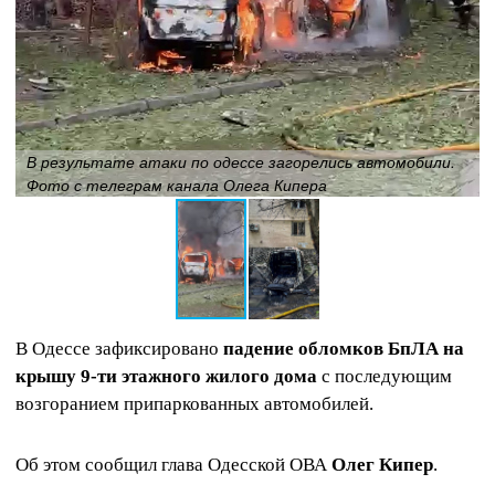
В результате атаки по одессе загорелись автомобили.
Фото с телеграм канала Олега Кипера
В Одессе зафиксировано
падение обломков БпЛА на
крышу 9-ти этажного жилого дома
с последующим
возгоранием припаркованных автомобилей.
Об этом сообщил глава Одесской ОВА
Олег Кипер
.