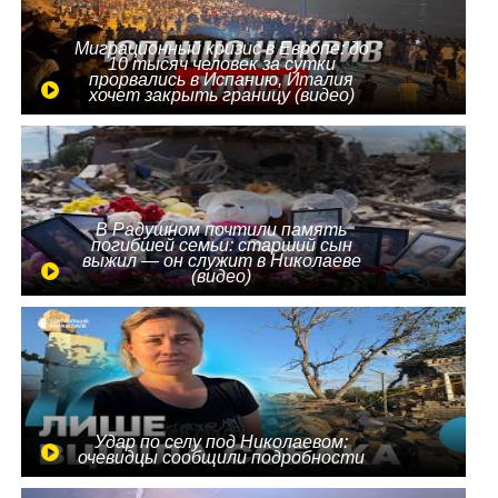
Миграционный кризис в Европе: до
10 тысяч человек за сутки
прорвались в Испанию, Италия
хочет закрыть границу (видео)
В Радушном почтили память
погибшей семьи: старший сын
выжил — он служит в Николаеве
(видео)
Удар по селу под Николаевом:
очевидцы сообщили подробности