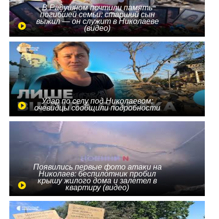
В Радушном почтили память
погибшей семьи: старший сын
выжил — он служит в Николаеве
(видео)
Удар по селу под Николаевом:
очевидцы сообщили подробности
Появились первые фото атаки на
Николаев: беспилотник пробил
крышу жилого дома и залетел в
квартиру (видео)