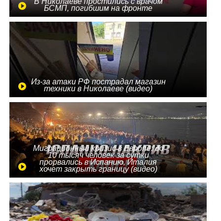
В Николаеве простились с врачом
БСМП, погибшим на фронте
Из-за атаки РФ пострадал магазин
техники в Николаеве (видео)
Миграционный кризис в Европе: до
10 тысяч человек за сутки
прорвались в Испанию, Италия
хочет закрыть границу (видео)