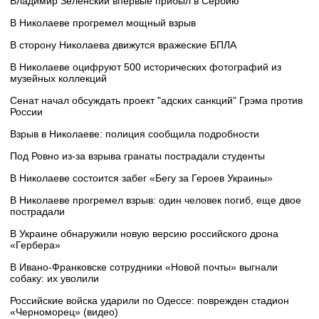
Владимир Зеленский впервые прибыл в Сербию
В Николаеве прогремел мощный взрыв
В сторону Николаева движутся вражеские БПЛА
В Николаеве оцифруют 500 исторических фотографий из
музейных коллекций
Сенат начал обсуждать проект "адских санкций" Грэма против
России
Взрыв в Николаеве: полиция сообщила подробности
Под Ровно из-за взрыва гранаты пострадали студенты
В Николаеве состоится забег «Бегу за Героев Украины»
В Николаеве прогремел взрыв: один человек погиб, еще двое
пострадали
В Украине обнаружили новую версию российского дрона
«Гербера»
В Ивано-Франковске сотрудники «Новой почты» выгнали
собаку: их уволили
Российские войска ударили по Одессе: поврежден стадион
«Черноморец» (видео)