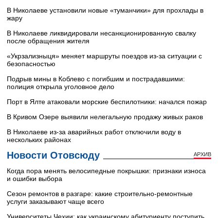
В Николаеве установили новые «туманчики» для прохлады в
жару
В Николаеве ликвидировали несанкционированную свалку
после обращения жителя
«Укрзализныця» меняет маршруты поездов из-за ситуации с
безопасностью
Подрыв мины в Коблево с погибшим и пострадавшими:
полиция открыла уголовное дело
Порт в Ялте атаковали морские беспилотники: начался пожар
В Кривом Озере выявили нелегальную продажу живых раков
В Николаеве из-за аварийных работ отключили воду в
нескольких районах
Новости Отовсюду
АРХИВ
Когда пора менять велосипедные покрышки: признаки износа
и ошибки выбора
Сезон ремонтов в разгаре: какие строительно-ремонтные
услуги заказывают чаще всего
Университеты Чехии: как украинскому абитуриенту поступить