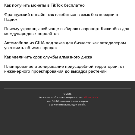
Как получить монеты в TikTok бесплатно
Французский онлайн: как влюбиться в язык без поездки в
Париж
Почему украинцы всё чаще выбирают аэропорт Кишинёва для
международных перелётов
Автомобили из США под заказ для бизнеса: как автодилерам
увеличить объемы продаж
Как увеличить срок службы алмазного диска
Планирование и зонирование приусадебной территории: от
инженерного проектирования до высадки растений
© 2026.
Николаевская областная интернет-газета
«Новости N»
это: 705,425 новостей, 0 комментариев
и 19 лет 5 месяцев 24 дня онлайн.