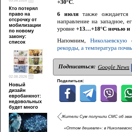
03.08.2026
+30°C
.
Кто потерял
6 июля
также ожидается м
право на
отсрочку от
направление на западное, е
мобилизации
уровне
+13…+18°C ночью и
по новому
закону:
Напомним,
Николаевскую 
список
рекорды, а температура почвы
Подписаться:
Google News
02.08.2026
Поделиться:
Новый
дизайн
евробанкнот:
недовольных
будет много
Жители Сум получили СМС об эва
«Оптом дешевле»: в Николаевско