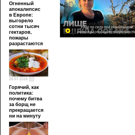
Огненный
апокалипсис
в Европе:
выгорело
сотни тысяч
Удар по селу под Николаевом:
гектаров,
очевидцы сообщили подробност
пожары
разрастаются
26.07.2026
Горячий, как
политика:
почему битва
за борщ не
прекращается
ни на минуту