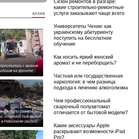
Сезон ремонтов в разгаре:
какие строительно-ремонтные
услуги заказывают чаще всего
АРХИВ
Университеты Чехии: как
украинскому абитуриенту
поступить на бесплатное
обучение
Как носить яркий женский
аромат и не переборщить?
 простились с врачом
гибшим на фронте
Частная или государственная
наркология: в чем разница
подхода к лечению алкоголизма
Чем профессиональный
сварочный полуавтомат
м почтили память
отличается от бытовой модели?
и: старший сын выжил
 в Николаеве (видео)
Какие аксессуары Apple
раскрывают возможности iPad
Pro?