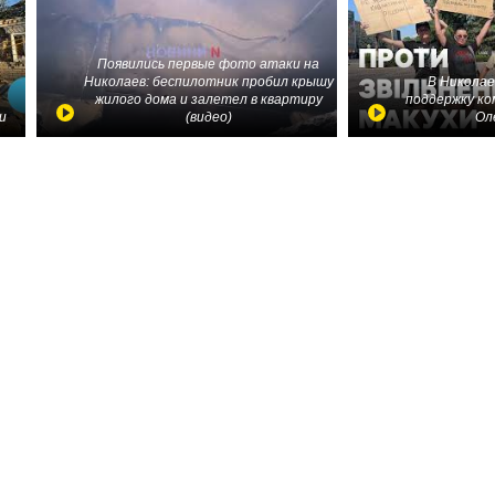
Появились первые фото атаки на
Николаев: беспилотник пробил крышу
В Николае
жилого дома и залетел в квартиру
поддержку ко
и
(видео)
Ол