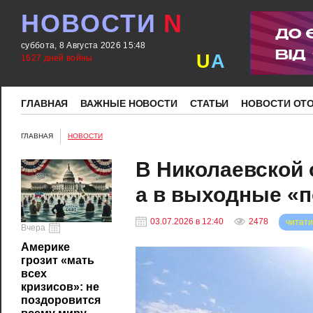
НОВОСТИ
N
суббота, 8 Августа 2026 15:48
U
A
1627 дней войны
ГЛАВНАЯ
ВАЖНЫЕ НОВОСТИ
СТАТЬИ
НОВОСТИ ОТ
ГЛАВНАЯ
НОВОСТИ
В Николаевской 
а в выходные «п
03.07.2026 в 12:40
2478
читати
Вчера
Америке
грозит «мать
всех
кризисов»: не
поздоровится