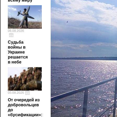
всему миру
06.08.2026
Судьба
войны в
Украине
решается
в небе
05.08.2026
От очередей из
добровольцев
до
«бусификации»: