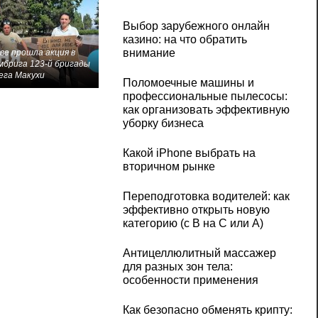
Выбор зарубежного онлайн
казино: на что обратить
внимание
ве прошла акция в
мбрига 123-й бригады
ега Макухи
Поломоечные машины и
профессиональные пылесосы:
как организовать эффективную
уборку бизнеса
Какой iPhone выбрать на
вторичном рынке
Переподготовка водителей: как
эффективно открыть новую
категорию (с B на C или А)
Антицеллюлитный массажер
для разных зон тела:
особенности применения
Как безопасно обменять крипту: