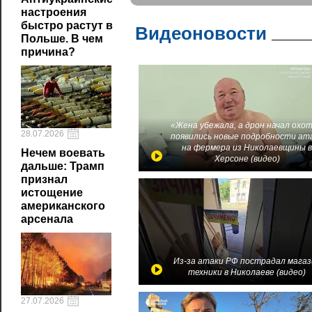
настроения
быстро растут в
Видеоновости
Польше. В чем
причина?
«Жена убежала, а дрон начал охот
28.07.2026
появились новые подробности ат
на фермера из Николаевщины 
Нечем воевать
Херсоне (видео)
дальше: Трамп
признал
истощение
американского
арсенала
Из-за атаки РФ пострадал магаз
техники в Николаеве (видео)
27.07.2026