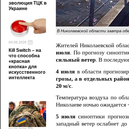
эволюция ТЦК в
Украине
В Николаевской области завтра обе
04.08.2026
Жителей Николаевской обла
Кill Switch – на
июля
. По прогнозу синопти
что способна
сильный ветер
. В последую
«красная
кнопка» для
4 июля
в области прогнозир
искусственного
интеллекта
грозы, а в отдельных райо
20 м/с
.
Температура воздуха по обл
Николаеве ночью ожидается
5 июля
синоптики прогноз
западный ветер ослабнет до