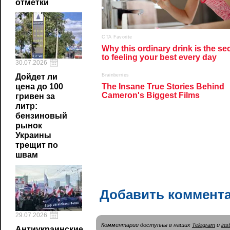
отметки
30.07.2026
Дойдет ли
цена до 100
гривен за
литр:
бензиновый
рынок
Украины
трещит по
швам
Добавить коммент
29.07.2026
Комментарии доступны в наших
Telegram
и
ins
Антиукраинские