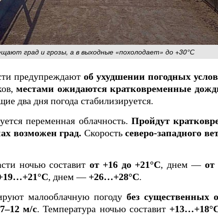
щают град и грозы, а в выходные «похолодает» до +30°С
сти предупреждают
об ухудшении погодных услов
ков,
местами ожидаются кратковременные дожди,
щие два дня погода стабилизируется.
уется переменная облачность.
Пройдут кратковр
нах возможен град.
Скорость
северо-западного ве
асти ночью составит
от +16 до +21°C
, днем —
от
+19…+21°C
, днем —
+26…+28°C
.
ируют малооблачную погоду
без существенных 
7–12 м/с
. Температура ночью составит
+13…+18°