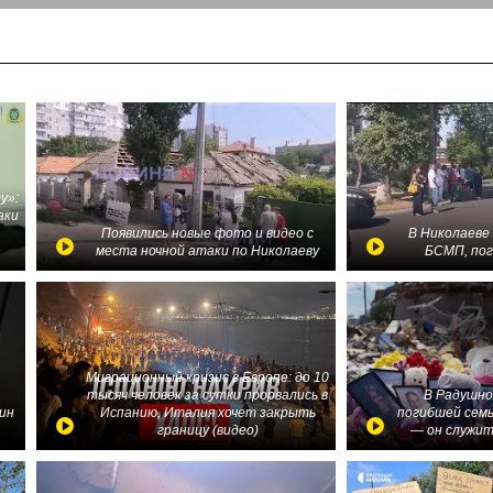
у»:
аки
в
Появились новые фото и видео с
В Николаеве
места ночной атаки по Николаеву
БСМП, по
Миграционный кризис в Европе: до 10
тысяч человек за сутки прорвались в
В Радушно
ин
Испанию, Италия хочет закрыть
погибшей семь
границу (видео)
— он служит