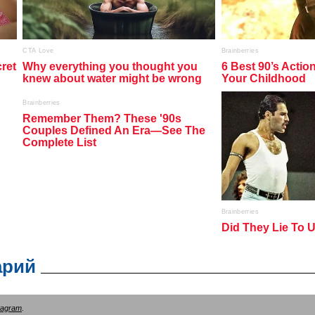
арий
tagram
.