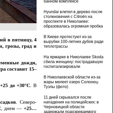
банном комплексе
Hyundai влетел в дерево после
столкновения с Citroën на
проспекте в Николаеве:
образовалась огромная пробка
В Киеве протестуют из-за
ий в пятницу, 4
вырубки 100-летних дубов ради
 грозы, град и
теплотрассы
На ярмарке в Николаеве Skoda
сбила женщину: пострадавшую
еменные дожди,
госпитализировали
тра составит 15–
В Николаевской области из-за
жары мелеет озеро Солонец-
 +25 до +30°C
. В
Тузлы (фото)
11 дней скрывался после
осадков
. Северо-
нападения на полицейских: в
Черновицкой области
C
, днем —
+25…
задержали подозреваемого