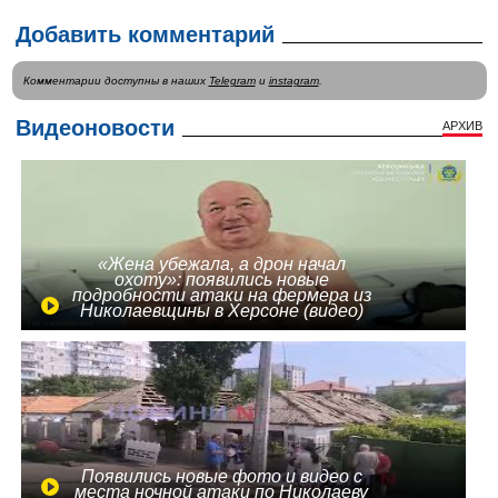
Добавить комментарий
Комментарии доступны в наших
Telegram
и
instagram
.
Видеоновости
АРХИВ
«Жена убежала, а дрон начал
охоту»: появились новые
подробности атаки на фермера из
Николаевщины в Херсоне (видео)
Появились новые фото и видео с
места ночной атаки по Николаеву