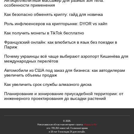
Антицеллюлитный массажер для разных зон тела:
особенности применения
Как безопасно обменять крипту: гайд для новичка
Роль инфлюенсеров на крипторынке: DYOR vs хайп
Как получить монеты в TikTok бесплатно
Французский онлайн: как влюбиться в язык без поездки в
Париж
Почему украинцы всё чаще выбирают аэропорт Кишинёва для
международных перелётов
Автомобили из США под заказ для бизнеса: как автодилерам
увеличить объемы продаж
Как увеличить срок службы алмазного диска
Планирование и зонирование приусадебной территории: от
инженерного проектирования до высадки растений
© 2026.
Николаевская областная интернет-газета
«Новости N»
это: 705,352 новостей, 0 комментариев
и 19 лет 5 месяцев 24 дня онлайн.