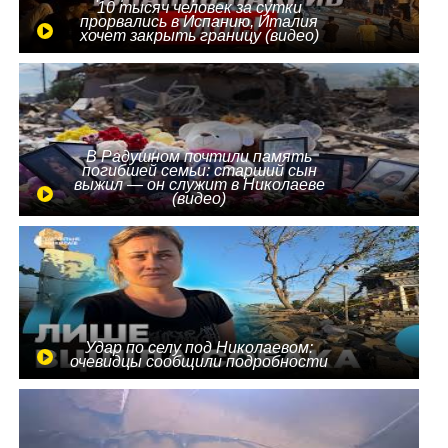
10 тысяч человек за сутки
прорвались в Испанию, Италия
хочет закрыть границу (видео)
В Радушном почтили память
погибшей семьи: старший сын
выжил — он служит в Николаеве
(видео)
Удар по селу под Николаевом:
очевидцы сообщили подробности