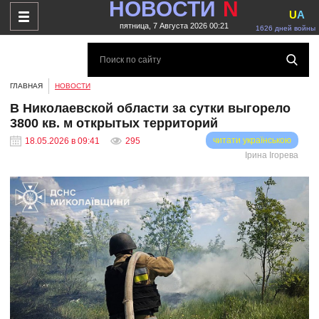
НОВОСТИ
N
U
A
пятница, 7 Августа 2026 00:21
1626 дней войны
ГЛАВНАЯ
НОВОСТИ
В Николаевской области за сутки выгорело
3800 кв. м открытых территорий
читати українською
18.05.2026 в 09:41
295
Ірина Ігорева