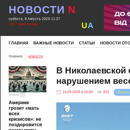
НОВОСТИ
N
суббота, 8 Августа 2026 11:37
U
A
1627 дней войны
ГЛАВНАЯ
ВАЖНЫЕ НОВОСТИ
СТАТЬИ
НОВОСТИ ОТ
ГЛАВНАЯ
НОВОСТИ
В Николаевской 
нарушением вес
14.05.2026 в 16:00
831
читати 
Вчера
Америке
грозит «мать
всех
кризисов»: не
поздоровится