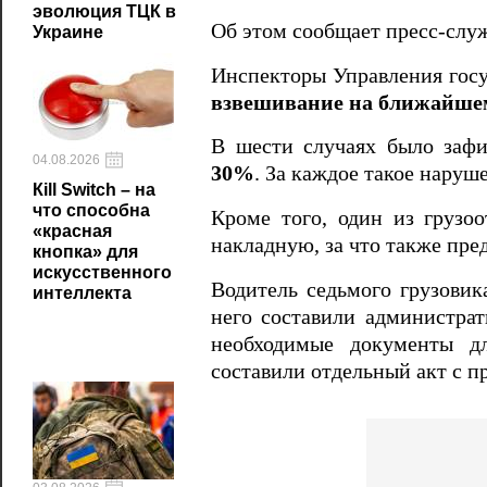
эволюция ТЦК в
Об этом сообщает пресс-служ
Украине
Инспекторы Управления гос
взвешивание на ближайшем
В шести случаях было заф
04.08.2026
30%
. За каждое такое нару
Кill Switch – на
что способна
Кроме того, один из грузо
«красная
накладную, за что также пре
кнопка» для
искусственного
Водитель седьмого грузовик
интеллекта
него составили администрат
необходимые документы дл
составили отдельный акт с 