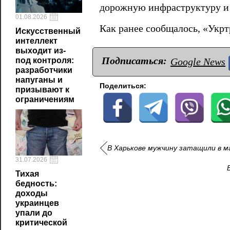
дорожную инфраструктуру и 
01.08.2026
Как ранее сообщалось, «Укр
Искусственный
интеллект
выходит из-
Подписаться:
Google News
под контроля:
разработчики
напуганы и
Поделиться:
призывают к
ограничениям
В Харькове мужчину затащили в м
31.07.2026
Тихая
бедность:
доходы
украинцев
упали до
критической