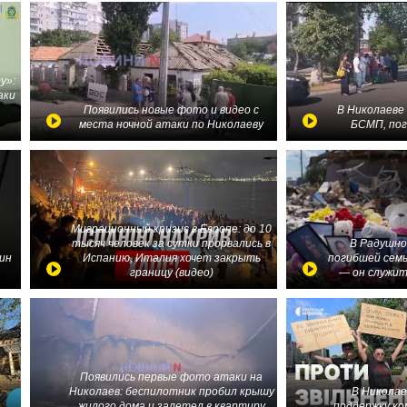
у»:
аки
в
Появились новые фото и видео с
В Николаеве
места ночной атаки по Николаеву
БСМП, по
Миграционный кризис в Европе: до 10
тысяч человек за сутки прорвались в
В Радушно
ин
Испанию, Италия хочет закрыть
погибшей семь
границу (видео)
— он служит
Появились первые фото атаки на
Николаев: беспилотник пробил крышу
В Николае
жилого дома и залетел в квартиру
поддержку ко