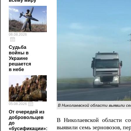
всему миру
06.08.2026
Судьба
войны в
Украине
решается
в небе
05.08.2026
В Николаевской области выявили се
От очередей из
добровольцев
В Николаевской области со
до
выявили семь зерновозов, п
«бусификации»: