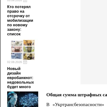
03.08.2026
Кто потерял
право на
отсрочку от
мобилизации
по новому
закону:
список
02.08.2026
Новый
дизайн
евробанкнот:
недовольных
будет много
Общая сумма штрафных сан
В «Укртрансбезопасности»