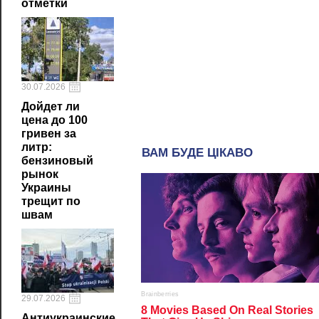
отметки
30.07.2026
Дойдет ли
цена до 100
гривен за
литр:
бензиновый
рынок
Украины
трещит по
швам
29.07.2026
Антиукраинские