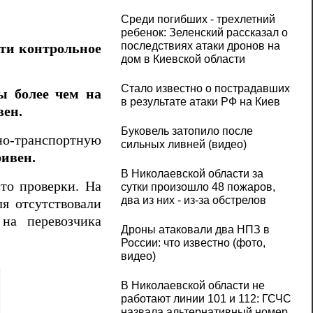
Среди погибших - трехлетний
ребенок: Зеленский рассказал о
последствиях атаки дронов на
ти контрольное
дом в Киевской области
Стало известно о пострадавших
ы более чем на
в результате атаки РФ на Киев
вен.
Буковель затопило после
но-транспортную
сильных ливней (видео)
ривен.
В Николаевской области за
сто проверки. На
сутки произошло 48 пожаров,
два из них - из-за обстрелов
ля отсутствовали
на перевозчика
Дроны атаковали два НПЗ в
России: что известно (фото,
видео)
В Николаевской области не
работают линии 101 и 112: ГСЧС
назвала альтернативный номер.