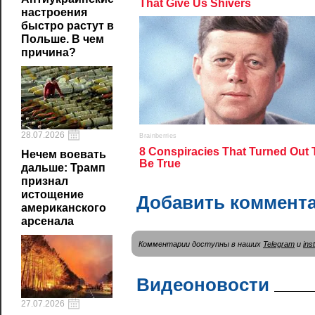
настроения
быстро растут в
Польше. В чем
причина?
28.07.2026
Нечем воевать
дальше: Трамп
признал
истощение
Добавить коммент
американского
арсенала
Комментарии доступны в наших
Telegram
и
ins
Видеоновости
27.07.2026