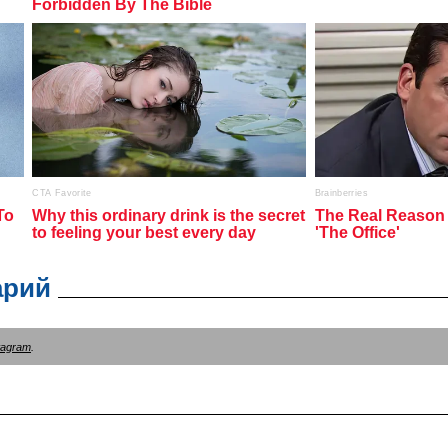
арий
tagram
.