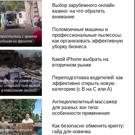
Выбор зарубежного онлайн
казино: на что обратить
внимание
Поломоечные машины и
профессиональные пылесосы:
 простились с врачом
как организовать эффективную
гибшим на фронте
уборку бизнеса
Какой iPhone выбрать на
вторичном рынке
Переподготовка водителей: как
м почтили память
эффективно открыть новую
и: старший сын выжил
категорию (с B на C или А)
 в Николаеве (видео)
Антицеллюлитный массажер
для разных зон тела:
особенности применения
Как безопасно обменять крипту:
ве прошла акция в
гайд для новичка
мбрига 123-й бригады