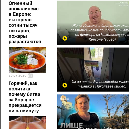
Огненный
апокалипсис
в Европе:
выгорело
сотни тысяч
«Жена убежала, а дрон начал охот
появились новые подробности ат
гектаров,
на фермера из Николаевщины 
пожары
Херсоне (видео)
разрастаются
26.07.2026
Из-за атаки РФ пострадал магаз
Горячий, как
техники в Николаеве (видео)
политика:
почему битва
за борщ не
прекращается
ни на минуту
Удар по селу под Николаевом: