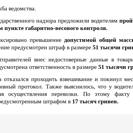
ба ведомства.
ударственного надзора предложили водителям
прой
 пункте габаритно-весового контроля.
иксировано превышение
допустимой общей масс
шение предусмотрен штраф в размере
51 тысячи гри
отправителей внес недостоверные данные в товар
дусмотрена ответственность в размере
51 тысячи г
а отказался проходить взвешивание и покинул ме
ивный протокол. Также выяснилось, что у водите
я осуществления перевозки. По этому факту 
предусмотренным штрафом в
17 тысяч гривен.