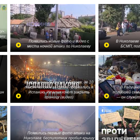
у»:
аки
в
Появились новые фото и видео с
В Николаеве
места ночной атаки по Николаеву
БСМП, по
Миграционный кризис в Европе: до 10
тысяч человек за сутки прорвались в
В Радушно
ин
Испанию, Италия хочет закрыть
погибшей семь
границу (видео)
— он служит
Появились первые фото атаки на
Николаев: беспилотник пробил крышу
В Николае