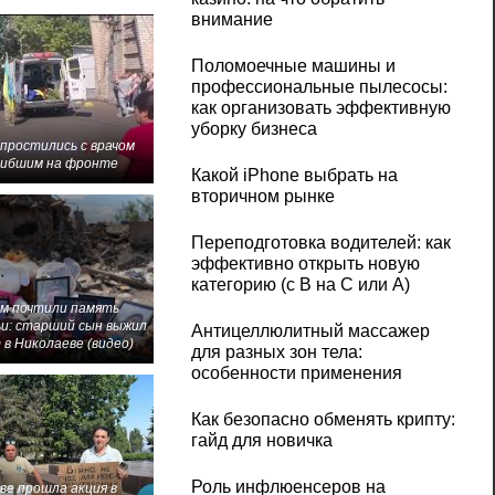
внимание
Поломоечные машины и
профессиональные пылесосы:
как организовать эффективную
уборку бизнеса
 простились с врачом
гибшим на фронте
Какой iPhone выбрать на
вторичном рынке
Переподготовка водителей: как
эффективно открыть новую
категорию (с B на C или А)
м почтили память
и: старший сын выжил
Антицеллюлитный массажер
 в Николаеве (видео)
для разных зон тела:
особенности применения
Как безопасно обменять крипту:
гайд для новичка
Роль инфлюенсеров на
ве прошла акция в