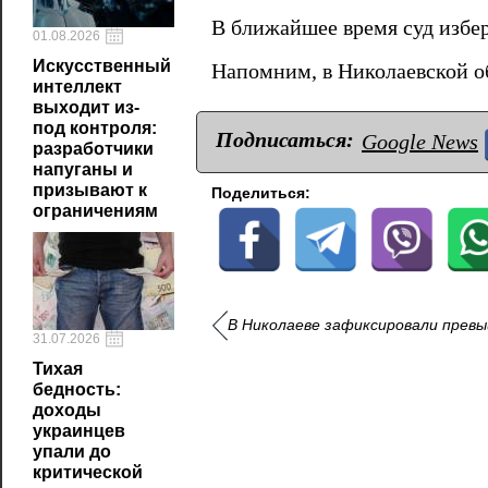
В ближайшее время суд избер
01.08.2026
Искусственный
Напомним, в Николаевской 
интеллект
выходит из-
под контроля:
Подписаться:
Google News
разработчики
напуганы и
призывают к
Поделиться:
ограничениям
В Николаеве зафиксировали превы
31.07.2026
Тихая
бедность:
доходы
украинцев
упали до
критической