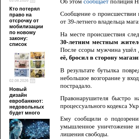
Об этом
сообщает
полиция Ни
03.08.2026
Кто потерял
Сообщение о происшествии 
право на
отсрочку от
от 39-летнего владельца маг
мобилизации
по новому
На месте происшествия след
закону:
30-летним местным жителе
список
После ссоры мужчина ушёл 
её, бросил в сторону магаз
В результате бутылка повре
небольшое возгорание у вход
02.08.2026
пострадало.
Новый
дизайн
Правонарушителя быстро на
евробанкнот:
процессуального кодекса Ук
недовольных
будет много
Ему сообщили о подозрени
умышленное уничтожение ил
лишения свободы.