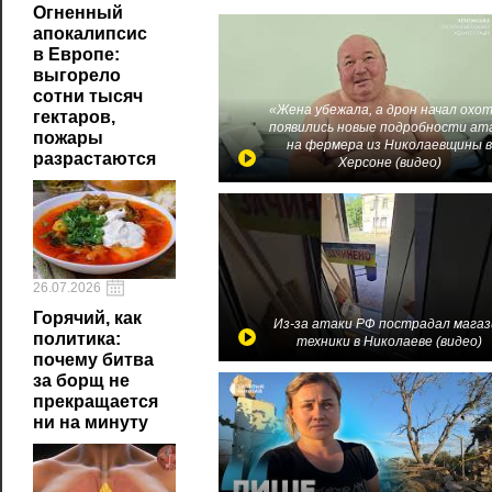
Огненный
апокалипсис
в Европе:
выгорело
сотни тысяч
«Жена убежала, а дрон начал охот
гектаров,
появились новые подробности ат
пожары
на фермера из Николаевщины 
разрастаются
Херсоне (видео)
26.07.2026
Горячий, как
Из-за атаки РФ пострадал магаз
политика:
техники в Николаеве (видео)
почему битва
за борщ не
прекращается
ни на минуту