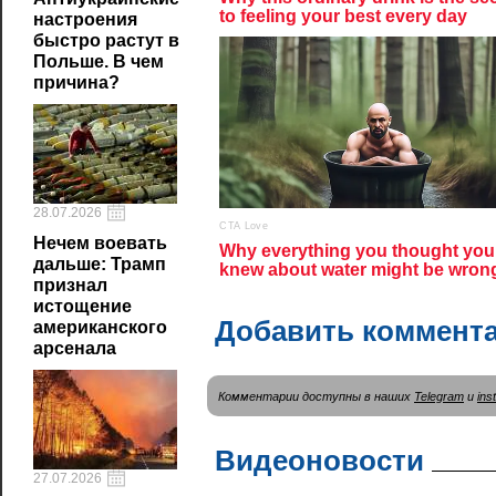
настроения
быстро растут в
Польше. В чем
причина?
28.07.2026
Нечем воевать
дальше: Трамп
признал
истощение
Добавить коммент
американского
арсенала
Комментарии доступны в наших
Telegram
и
ins
Видеоновости
27.07.2026