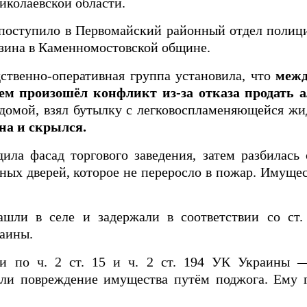
колаевской области.
поступило в Первомайский районный отдел полиц
азина в Каменномостовской общине.
ственно-оперативная группа установила, что
межд
м произошёл конфликт из-за отказа продать а
домой, взял бутылку с легковоспламеняющейся ж
ина и скрылся.
дила фасад торгового заведения, затем разбилась
ных дверей, которое не переросло в пожар. Имущес
шли в селе и задержали в соответствии со ст.
раины.
и по ч. 2 ст. 15 и ч. 2 ст. 194 УК Украины 
и повреждение имущества путём поджога. Ему г