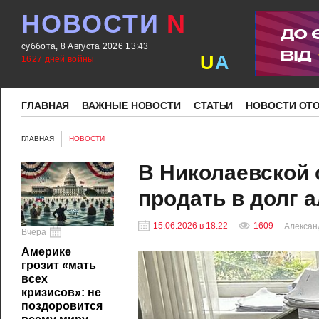
НОВОСТИ
N
суббота, 8 Августа 2026 13:43
U
A
1627 дней войны
ГЛАВНАЯ
ВАЖНЫЕ НОВОСТИ
СТАТЬИ
НОВОСТИ ОТ
ГЛАВНАЯ
НОВОСТИ
В Николаевской 
продать в долг 
15.06.2026 в 18:22
1609
Алексан
Вчера
Америке
грозит «мать
всех
кризисов»: не
поздоровится