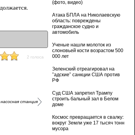
(фото, видео)
должается.
Атака БПЛА на Николаевскую
область: повреждены
гражданское судно и
автомобиль
Ученые нашли молоток из
слоновьей кости возрастом 500
000 лет
2 голоса
Зеленский отреагировал на
"адские" санкции США против
РФ
Суд США запретил Трампу
строить бальный зал в Белом
 насосная станция
доме
Космос превращается в свалку:
вокруг Земли уже 17 тысяч тонн
мусора