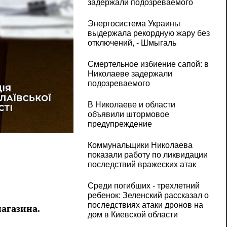
задержали подозреваемого
Энергосистема Украины
выдержала рекордную жару без
отключений, - Шмыгаль
Смертельное избиение сапой: в
Николаеве задержали
подозреваемого
В Николаеве и области
объявили штормовое
предупреждение
В Николаевской области подожгли магазин
Коммунальщики Николаева
показали работу по ликвидации
последствий вражеских атак
Среди погибших - трехлетний
ребенок: Зеленский рассказал о
последствиях атаки дронов на
магазина.
дом в Киевской области