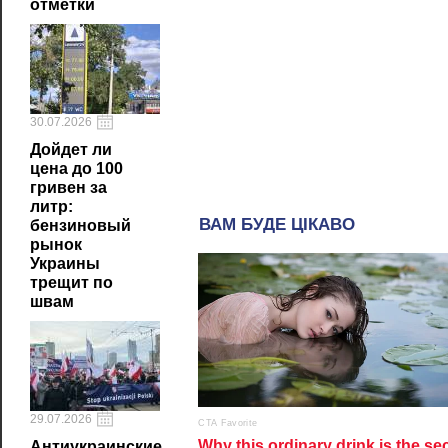
отметки
30.07.2026
Дойдет ли
цена до 100
гривен за
литр:
бензиновый
рынок
Украины
трещит по
швам
29.07.2026
Антиукраинские