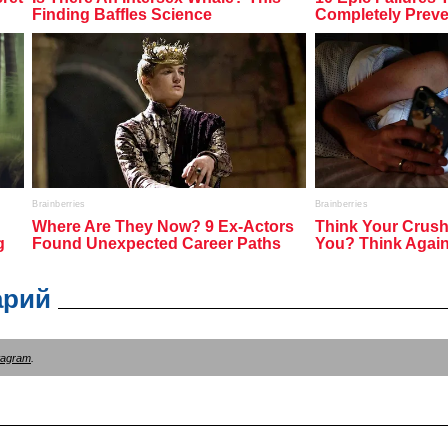
арий
tagram
.