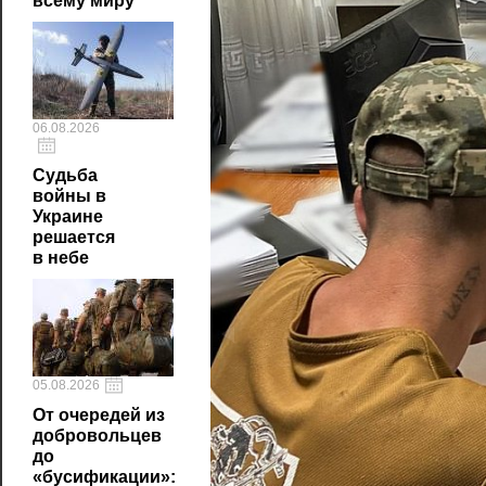
всему миру
06.08.2026
Судьба
войны в
Украине
решается
в небе
05.08.2026
От очередей из
добровольцев
до
«бусификации»: