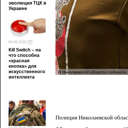
эволюция ТЦК в
Украине
04.08.2026
Кill Switch – на
что способна
«красная
кнопка» для
В Николаевской области подожгли 
искусственного
интеллекта
Полиция Николаевской обла