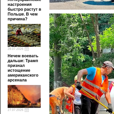
настроения
быстро растут в
Польше. В чем
причина?
28.07.2026
Нечем воевать
дальше: Трамп
признал
истощение
американского
арсенала
27.07.2026