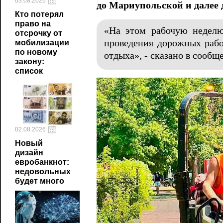
03.08.2026
до Мариупольской и далее 
Кто потерял
право на
«На этом рабочую неделю
отсрочку от
проведения дорожных рабо
мобилизации
по новому
отдыха», - сказано в сообщ
закону:
список
02.08.2026
Новый
дизайн
евробанкнот:
недовольных
будет много