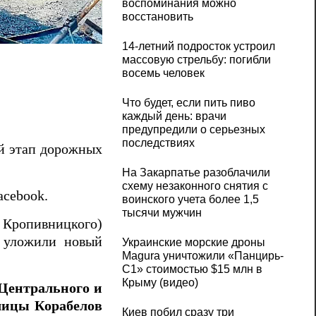
воспоминания можно
восстановить
В Николаеве завершили дорожные работы
14-летний подросток устроил
массовую стрельбу: погибли
восемь человек
Что будет, если пить пиво
каждый день: врачи
предупредили о серьезных
последствиях
й этап дорожных
На Закарпатье разоблачили
схему незаконного снятия с
acebook.
воинского учета более 1,5
тысячи мужчин
ропивницкого)
е уложили новый
Украинские морские дроны
Magura уничтожили «Панцирь-
С1» стоимостью $15 млн в
Крыму (видео)
Центрального и
лицы Корабелов
Киев побил сразу три