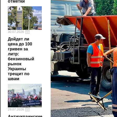
отметки
30.07.2026
Дойдет ли
цена до 100
гривен за
литр:
бензиновый
рынок
Украины
трещит по
швам
29.07.2026
Антиукраинские