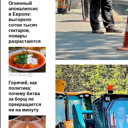
Огненный
апокалипсис
в Европе:
выгорело
сотни тысяч
гектаров,
пожары
разрастаются
26.07.2026
Горячий, как
политика:
почему битва
за борщ не
прекращается
ни на минуту