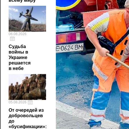
всему миру
06.08.2026
Судьба
войны в
Украине
решается
в небе
05.08.2026
От очередей из
добровольцев
до
«бусификации»: