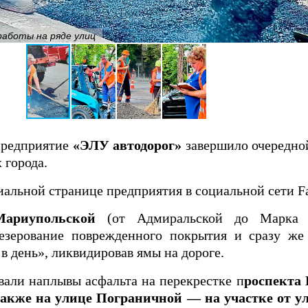
работы на ряде улиц
предприятие
«ЭЛУ автодорог»
завершило очередно
 города.
альной странице предприятия в социальной сети F
Мариупольской
(от Адмиральской до Марка К
езерование поврежденного покрытия и сразу ж
в день», ликвидировав ямы на дороге.
али наплывы асфальта на перекрестке п
роспекта 
акже на улице Пограничной — на участке от у