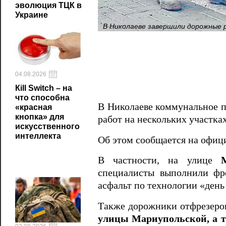
эволюция ТЦК в
Украине
В Николаеве завершили дорожные 
04.08.2026
Кill Switch – на
что способна
В Николаеве коммунальное 
«красная
кнопка» для
работ на нескольких участках
искусственного
интеллекта
Об этом сообщается на офици
В частности, на улице
специалисты выполнили фр
асфальт по технологии «день 
Также дорожники отфрезеров
улицы Мариупольской, а т