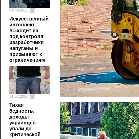
01.08.2026
Искусственный
интеллект
выходит из-
под контроля:
разработчики
напуганы и
призывают к
ограничениям
31.07.2026
Тихая
бедность:
доходы
украинцев
упали до
критической