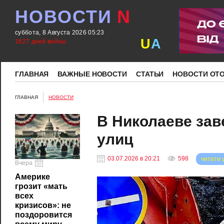
НОВОСТИ
N
суббота, 8 Августа 2026 05:23
U
A
1627 дней войны
ГЛАВНАЯ
ВАЖНЫЕ НОВОСТИ
СТАТЬИ
НОВОСТИ ОТ
ГЛАВНАЯ
НОВОСТИ
В Николаеве за
улиц
03.07.2026 в 20:21
598
читати 
Вчера
Америке
грозит «мать
всех
кризисов»: не
поздоровится