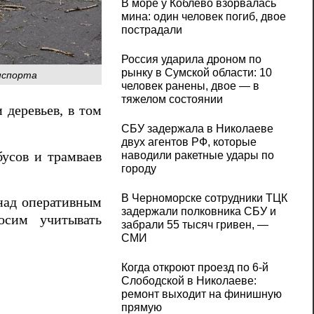
В море у Коблево взорвалась
мина: один человек погиб, двое
пострадали
Россия ударила дроном по
рынку в Сумской области: 10
нспорта
человек ранены, двое — в
тяжелом состоянии
 деревьев, в том
СБУ задержала в Николаеве
двух агентов РФ, которые
усов и трамваев
наводили ракетные удары по
городу
В Черноморске сотрудники ТЦК
над оперативным
задержали полковника СБУ и
осим учитывать
забрали 55 тысяч гривен, —
СМИ
Когда откроют проезд по 6-й
Слободской в Николаеве:
ремонт выходит на финишную
прямую