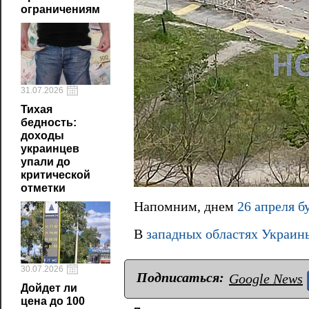
ограничениям
31.07.2026
Тихая
бедность:
доходы
украинцев
упали до
критической
отметки
Напомним, днем
26 апреля б
В
западных областях Украины
30.07.2026
Подписаться:
Google News
Дойдет ли
цена до 100