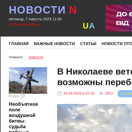
НОВОСТИ
N
пятница, 7 Августа 2026 11:00
U
A
1626 дней войны
ГЛАВНАЯ
ВАЖНЫЕ НОВОСТИ
СТАТЬИ
НОВОСТИ ОТ
ГЛАВНАЯ
НОВОСТИ
В Николаеве вет
возможны переб
26.04.2026 в 15:32
2912
читати
Вчера
Необъятное
поле
воздушной
битвы:
судьба