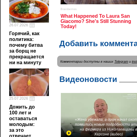
26.07.2026
Горячий, как
политика:
Добавить коммент
почему битва
за борщ не
прекращается
Комментарии доступны в наших
Telegram
и
ins
ни на минуту
Видеоновости
25.07.2026
Дожить до
100 лет и
оставаться
«Жена убежала, а дрон начал охот
молодым:
появились новые подробности ат
на фермера из Николаевщины 
за это
Херсоне (видео)
отвечает