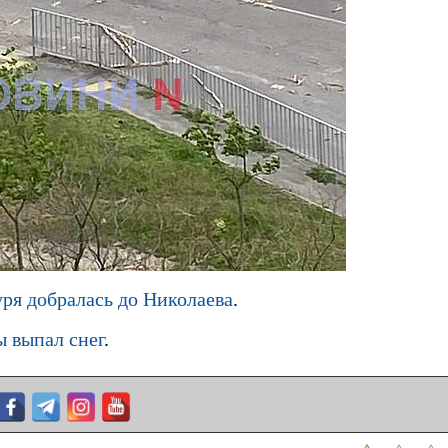
уря добралась до Николаева
.
 выпал снег
.