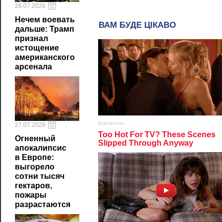
28.07.2026
Нечем воевать
дальше: Трамп
признал
истощение
американского
арсенала
27.07.2026
Огненный
апокалипсис
в Европе:
выгорело
сотни тысяч
гектаров,
пожары
разрастаются