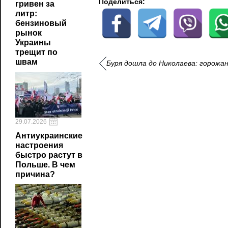
Поделиться:
гривен за
литр:
бензиновый
рынок
Украины
трещит по
швам
Буря дошла до Николаева: горожа
29.07.2026
Антиукраинские
настроения
быстро растут в
Польше. В чем
причина?