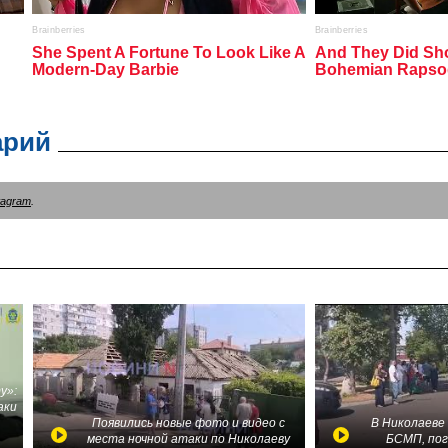
арий
tagram
.
у»:
аки
в
Появились новые фото и видео с
В Николаеве
места ночной атаки по Николаеву
БСМП, по