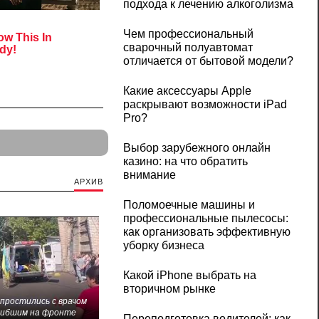
подхода к лечению алкоголизма
Чем профессиональный
сварочный полуавтомат
отличается от бытовой модели?
Какие аксессуары Apple
раскрывают возможности iPad
Pro?
Выбор зарубежного онлайн
казино: на что обратить
внимание
АРХИВ
Поломоечные машины и
профессиональные пылесосы:
как организовать эффективную
уборку бизнеса
Какой iPhone выбрать на
вторичном рынке
 простились с врачом
гибшим на фронте
Переподготовка водителей: как