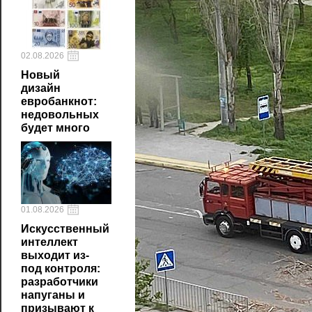
02.08.2026
Новый
дизайн
евробанкнот:
недовольных
будет много
01.08.2026
Искусственный
интеллект
выходит из-
под контроля:
разработчики
напуганы и
призывают к