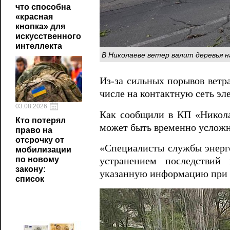
что способна
«красная
кнопка» для
искусственного
интеллекта
В Николаеве ветер валит деревья 
Из-за сильных порывов ветра
числе на контактную сеть эл
03.08.2026
Как сообщили в КП «Николае
Кто потерял
может быть временно усложн
право на
отсрочку от
«Специалисты службы энерг
мобилизации
по новому
устранением последствий 
закону:
указанную информацию при п
список