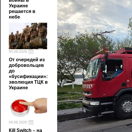
войны в
Украине
решается в
небе
05.08.2026
От очередей из
добровольцев
до
«бусификации»:
эволюция ТЦК в
Украине
04.08.2026
Кill Switch – на