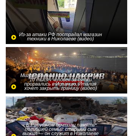
Из-за атаки РФ пострадал магазин
техники в Николаеве (видео)
Миграционный кризис в Европе: до
10 тысяч человек за сутки
прорвались в Испанию, Италия
хочет закрыть границу (видео)
В Радушном почтили память
погибшей семьи: старший сын
выжил — он служит в Николаеве