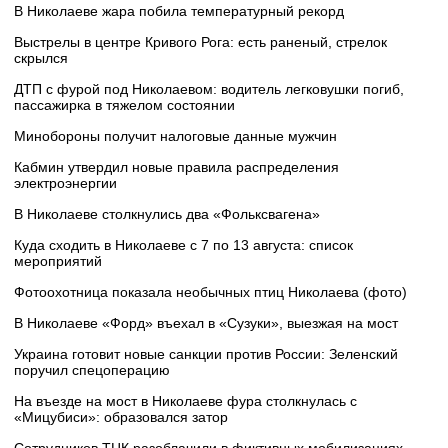
В Николаеве жара побила температурный рекорд
Выстрелы в центре Кривого Рога: есть раненый, стрелок
скрылся
ДТП с фурой под Николаевом: водитель легковушки погиб,
пассажирка в тяжелом состоянии
Минобороны получит налоговые данные мужчин
Кабмин утвердил новые правила распределения
электроэнергии
В Николаеве столкнулись два «Фольксвагена»
Куда сходить в Николаеве с 7 по 13 августа: список
мероприятий
Фотоохотница показала необычных птиц Николаева (фото)
В Николаеве «Форд» въехал в «Сузуки», выезжая на мост
Украина готовит новые санкции против России: Зеленский
поручил спецоперацию
На въезде на мост в Николаеве фура столкнулась с
«Мицубиси»: образовался затор
Сотрудников ТЦК разоблачили в фиктивных мобилизациях