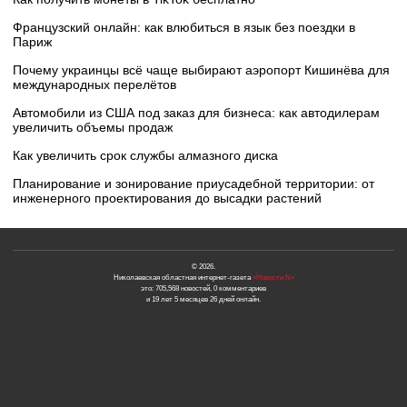
Французский онлайн: как влюбиться в язык без поездки в
Париж
Почему украинцы всё чаще выбирают аэропорт Кишинёва для
международных перелётов
Автомобили из США под заказ для бизнеса: как автодилерам
увеличить объемы продаж
Как увеличить срок службы алмазного диска
Планирование и зонирование приусадебной территории: от
инженерного проектирования до высадки растений
© 2026.
Николаевская областная интернет-газета
«Новости N»
это: 705,568 новостей, 0 комментариев
и 19 лет 5 месяцев 26 дней онлайн.