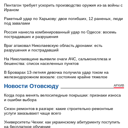
Пентагон требует ускорить производство оружия из-за войны с
Ираном
Ракетный удар по Харькову: двое погибших, 12 раненых, люди
под завалами
Россия нанесла комбинированный удар по Одессе: восемь
пострадавших и разрушения
Враг атаковал Николаевскую область дронами: есть
разрушения и пострадавший
На Николаевщине выявили очаги АЧС, сальмонеллеза и
бешенства: список населенных пунктов
В Броварах 13-летняя девочка получила удар током на
железнодорожном вокзале: состояние крайне тяжелое
Новости Отовсюду
АРХИВ
Когда пора менять велосипедные покрышки: признаки износа
и ошибки выбора
Сезон ремонтов в разгаре: какие строительно-ремонтные
услуги заказывают чаще всего
Университеты Чехии: как украинскому абитуриенту поступить
на бесплатное обучение