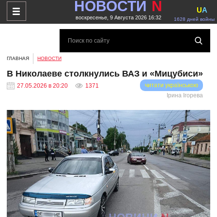
НОВОСТИ
N
U
A
воскресенье, 9 Августа 2026 16:32
1628 дней войны
ГЛАВНАЯ
НОВОСТИ
В Николаеве столкнулись ВАЗ и «Мицубиси»
читати українською
27.05.2026 в 20:20
1371
Ірина Ігорева