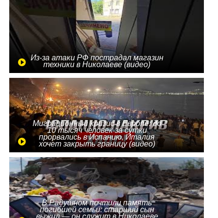
Из-за атаки РФ пострадал магазин
техники в Николаеве (видео)
Миграционный кризис в Европе: до
10 тысяч человек за сутки
прорвались в Испанию, Италия
хочет закрыть границу (видео)
В Радушном почтили память
погибшей семьи: старший сын
выжил — он служит в Николаеве