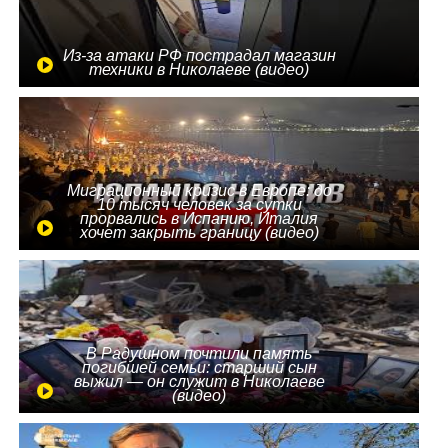
Из-за атаки РФ пострадал магазин
техники в Николаеве (видео)
Миграционный кризис в Европе: до
10 тысяч человек за сутки
прорвались в Испанию, Италия
хочет закрыть границу (видео)
В Радушном почтили память
погибшей семьи: старший сын
выжил — он служит в Николаеве
(видео)