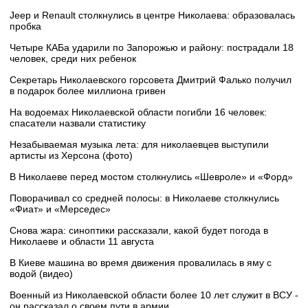
Jeep и Renault столкнулись в центре Николаева: образовалась
пробка
Четыре КАБа ударили по Запорожью и району: пострадали 18
человек, среди них ребенок
Секретарь Николаевского горсовета Дмитрий Фалько получил
в подарок более миллиона гривен
На водоемах Николаевской области погибли 16 человек:
спасатели назвали статистику
Незабываемая музыка лета: для николаевцев выступили
артисты из Херсона (фото)
В Николаеве перед мостом столкнулись «Шевроле» и «Форд»
Поворачивал со средней полосы: в Николаеве столкнулись
«Фиат» и «Мерседес»
Снова жара: синоптики рассказали, какой будет погода в
Николаеве и области 11 августа
В Киеве машина во время движения провалилась в яму с
водой (видео)
Военный из Николаевской области более 10 лет служит в ВСУ -
он рассказал о своем пути в армии