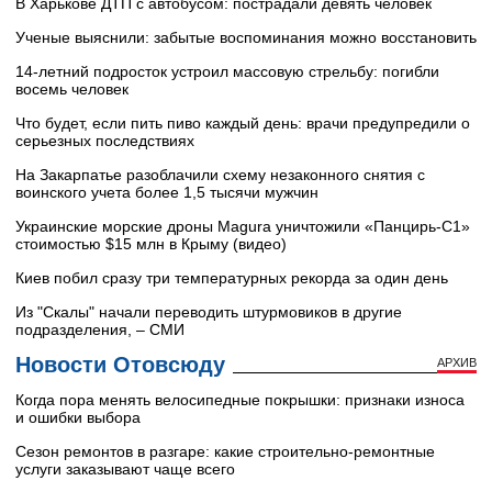
В Харькове ДТП с автобусом: пострадали девять человек
Ученые выяснили: забытые воспоминания можно восстановить
14-летний подросток устроил массовую стрельбу: погибли
восемь человек
Что будет, если пить пиво каждый день: врачи предупредили о
серьезных последствиях
На Закарпатье разоблачили схему незаконного снятия с
воинского учета более 1,5 тысячи мужчин
Украинские морские дроны Magura уничтожили «Панцирь-С1»
стоимостью $15 млн в Крыму (видео)
Киев побил сразу три температурных рекорда за один день
Из "Скалы" начали переводить штурмовиков в другие
подразделения, – СМИ
Новости Отовсюду
АРХИВ
Когда пора менять велосипедные покрышки: признаки износа
и ошибки выбора
Сезон ремонтов в разгаре: какие строительно-ремонтные
услуги заказывают чаще всего