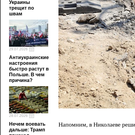
Украины
трещит по
швам
29.07.2026
Антиукраинские
настроения
быстро растут в
Польше. В чем
причина?
28.07.2026
Напомним, в Николаеве реш
Нечем воевать
дальше: Трамп