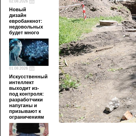
02.08.2026
Новый
дизайн
евробанкнот:
недовольных
будет много
01.08.2026
Искусственный
интеллект
выходит из-
под контроля:
разработчики
напуганы и
призывают к
ограничениям