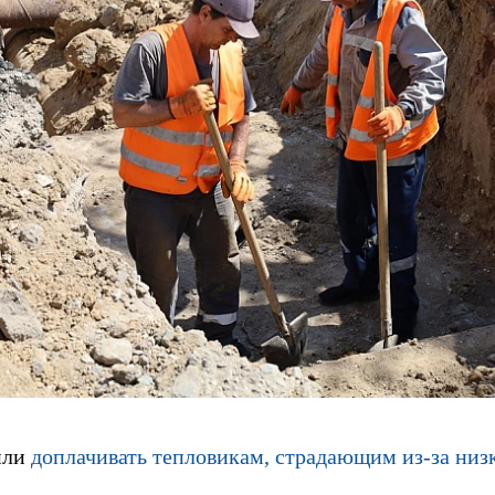
или
доплачивать тепловикам, страдающим из-за низ