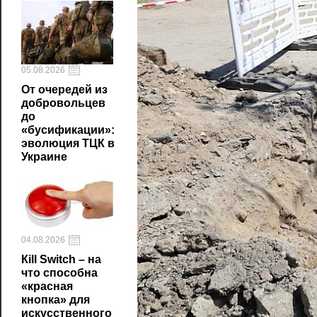
05.08.2026
От очередей из
добровольцев
до
«бусификации»:
эволюция ТЦК в
Украине
04.08.2026
Кill Switch – на
что способна
«красная
кнопка» для
искусственного