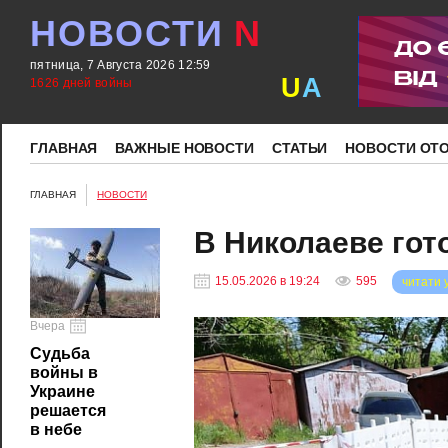
НОВОСТИ
N
пятница, 7 Августа 2026 12:59
U
A
1626 дней войны
ГЛАВНАЯ
ВАЖНЫЕ НОВОСТИ
СТАТЬИ
НОВОСТИ ОТ
ГЛАВНАЯ
НОВОСТИ
В Николаеве гот
15.05.2026 в 19:24
595
читати 
Вчера
Судьба
войны в
Украине
решается
в небе