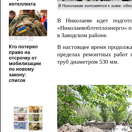
интеллекта
В Николаеве готовятся к зиме: об
В Николаеве идет подгот
«Николаевоблтеплоэнерго» пр
в Заводском районе.
03.08.2026
В настоящее время продолжа
Кто потерял
право на
пределах ремонтных работ 
отсрочку от
труб диаметром 530 мм.
мобилизации
по новому
закону:
список