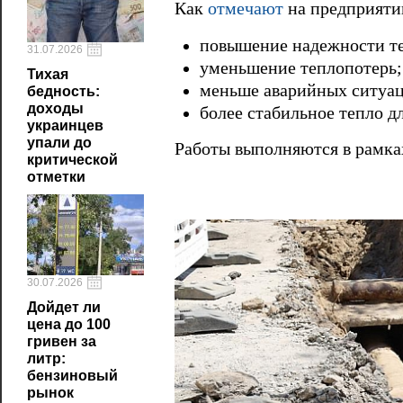
Как
отмечают
на предприятии
повышение надежности т
31.07.2026
уменьшение теплопотерь;
Тихая
меньше аварийных ситуац
бедность:
доходы
более стабильное тепло д
украинцев
упали до
Работы выполняются в рамка
критической
отметки
30.07.2026
Дойдет ли
цена до 100
гривен за
литр:
бензиновый
рынок