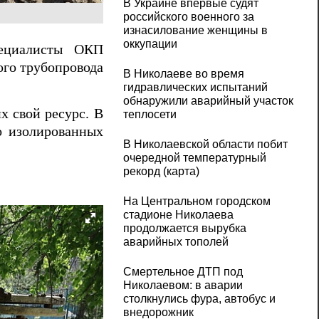
В Украине впервые судят
российского военного за
изнасилование женщины в
оккупации
пециалисты ОКП
ого трубопровода
В Николаеве во время
гидравлических испытаний
обнаружили аварийный участок
х свой ресурс. В
теплосети
о изолированных
В Николаевской области побит
очередной температурный
рекорд (карта)
На Центральном городском
стадионе Николаева
продолжается вырубка
аварийных тополей
Смертельное ДТП под
Николаевом: в аварии
столкнулись фура, автобус и
внедорожник