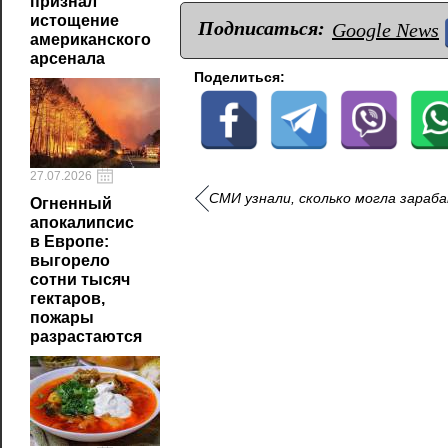
признал
истощение
Подписаться:
Google News
американского
арсенала
Поделиться:
27.07.2026
СМИ узнали, сколько могла зараб
Огненный
апокалипсис
в Европе:
выгорело
сотни тысяч
гектаров,
пожары
разрастаются