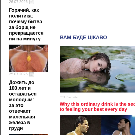
26.07.2026
Горячий, как
политика:
почему битва
за борщ не
прекращается
ни на минуту
25.07.2026
Дожить до
100 лет и
оставаться
молодым:
за это
отвечает
маленькая
железа в
груди