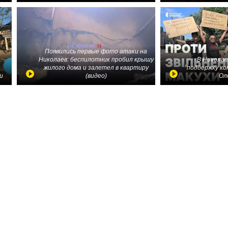
Появились первые фото атаки на
Николаев: беспилотник пробил крышу
В Николае
жилого дома и залетел в квартиру
поддержку ко
и
(видео)
Ол