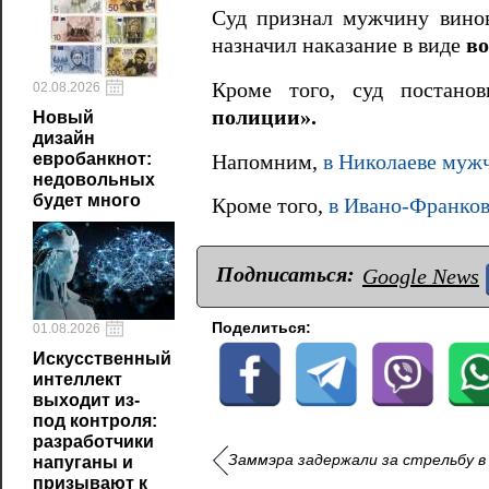
Суд признал мужчину вино
назначил наказание в виде
во
Кроме того, суд постан
02.08.2026
полиции».
Новый
дизайн
евробанкнот:
Напомним,
в Николаеве муж
недовольных
будет много
Кроме того,
в Ивано-Франков
Подписаться:
Google News
Поделиться:
01.08.2026
Искусственный
интеллект
выходит из-
под контроля:
разработчики
Заммэра задержали за стрельбу в 
напуганы и
призывают к