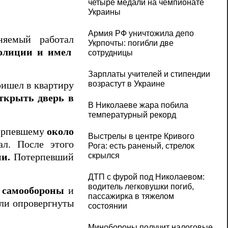
четыре медали на чемпионате
Украины
Армия РФ уничтожила депо
няемый работал
Укрпочты: погибли две
полиции и имел
сотрудницы
Зарплаты учителей и стипендии
возрастут в Украине
ришел в квартиру
ткрыть дверь в
В Николаеве жара побила
температурный рекорд
терпевшему
около
Выстрелы в центре Кривого
ал. После этого
Рога: есть раненый, стрелок
скрылся
и.
Потерпевший
ДТП с фурой под Николаевом:
водитель легковушки погиб,
х самообороны
и
пассажирка в тяжелом
ыли опровергнуты
состоянии
Минобороны получит налоговые