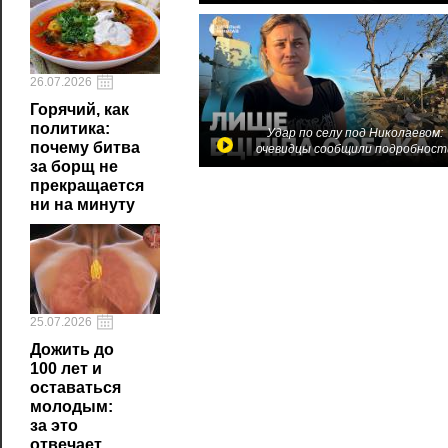
26.07.2026
Горячий, как
политика:
Удар по селу под Николаевом:
почему битва
очевидцы сообщили подробност
за борщ не
прекращается
ни на минуту
25.07.2026
Дожить до
100 лет и
оставаться
молодым:
за это
отвечает