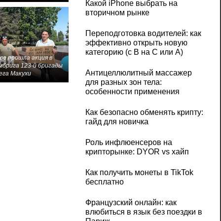
Какой iPhone выбрать на
вторичном рынке
Переподготовка водителей: как
эффективно открыть новую
категорию (с B на C или А)
ве прошла акция в
мбрига 123-й бригады
Антицеллюлитный массажер
ега Макухи
для разных зон тела:
особенности применения
Как безопасно обменять крипту:
гайд для новичка
Роль инфлюенсеров на
крипторынке: DYOR vs хайп
Как получить монеты в TikTok
бесплатно
Французский онлайн: как
влюбиться в язык без поездки в