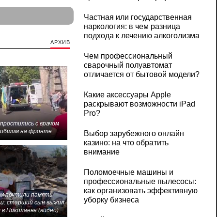
Частная или государственная
наркология: в чем разница
подхода к лечению алкоголизма
АРХИВ
Чем профессиональный
сварочный полуавтомат
отличается от бытовой модели?
Какие аксессуары Apple
раскрывают возможности iPad
Pro?
 простились с врачом
гибшим на фронте
Выбор зарубежного онлайн
казино: на что обратить
внимание
Поломоечные машины и
профессиональные пылесосы:
как организовать эффективную
м почтили память
уборку бизнеса
и: старший сын выжил
 в Николаеве (видео)