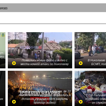
tagram
.
у»:
аки
в
Появились новые фото и видео с
В Николаеве
места ночной атаки по Николаеву
БСМП, по
Миграционный кризис в Европе: до 10
тысяч человек за сутки прорвались в
В Радушно
ин
Испанию, Италия хочет закрыть
погибшей семь
границу (видео)
— он служит