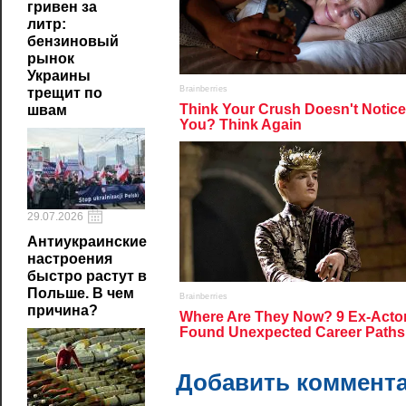
гривен за
литр:
бензиновый
рынок
Украины
трещит по
швам
29.07.2026
Антиукраинские
настроения
быстро растут в
Польше. В чем
причина?
Добавить коммент