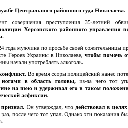
лужбе Центрального районного суда Николаева.
ент совершения преступления 35-летний обви
полиции Херсонского районного управления 
а.
24 года мужчина по просьбе своей сожительницы п
кте Героев Украины в Николаеве,
чтобы помочь о
ны начали употреблять алкоголь.
конфликт.
Во время ссоры полицейский нанес по
 ногами в область головы,
из-за чего тот уп
ине на шею и удерживал его в таком положени
ической асфиксии.
 признал.
Он утверждал, что
действовал в целя
раз, после чего тот упал. Однако эти показания б
з.