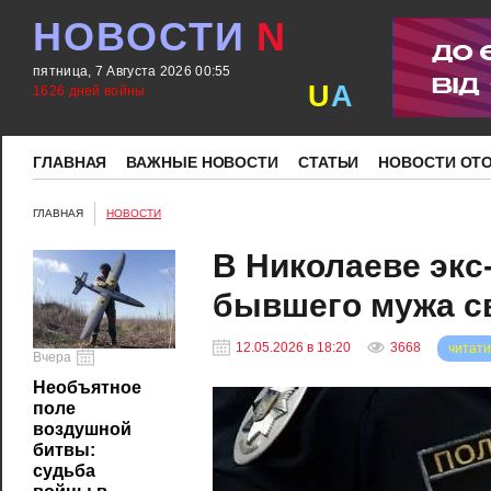
НОВОСТИ
N
пятница, 7 Августа 2026 00:55
U
A
1626 дней войны
ГЛАВНАЯ
ВАЖНЫЕ НОВОСТИ
СТАТЬИ
НОВОСТИ ОТ
ГЛАВНАЯ
НОВОСТИ
В Николаеве экс
бывшего мужа с
12.05.2026 в 18:20
3668
читати
Вчера
Необъятное
поле
воздушной
битвы:
судьба