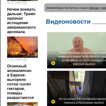
28.07.2026
Комментарии доступны в наших
Telegram
и
ins
Нечем воевать
дальше: Трамп
признал
Видеоновости
истощение
американского
арсенала
«Жена убежала, а дрон начал охот
появились новые подробности ат
27.07.2026
на фермера из Николаевщины 
Херсоне (видео)
Огненный
апокалипсис
в Европе:
выгорело
сотни тысяч
гектаров,
пожары
разрастаются
Из-за атаки РФ пострадал магаз
техники в Николаеве (видео)