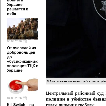
войны в
Украине
решается в
небе
05.08.2026
От очередей из
добровольцев
до
«бусификации»:
эволюция ТЦК в
Украине
В Николаеве экс-полицейского осуд
Центральный районный суд
04.08.2026
полиции в убийстве бывш
годам лишения свободы.
Кill Switch – на