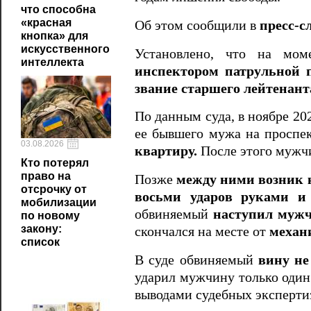
что способна
«красная
Об этом сообщили в
пресс-с
кнопка» для
искусственного
Установлено, что на мом
интеллекта
инспектором патрульной 
звание старшего лейтенант
По данным суда, в ноябре 20
ее бывшего мужа на проспе
03.08.2026
квартиру.
После этого мужчи
Кто потерял
право на
Позже
между ними возник 
отсрочку от
восьми ударов руками и
мобилизации
обвиняемый
наступил мужч
по новому
закону:
скончался на месте от
механ
список
В суде обвиняемый
вину не
ударил мужчину только один 
выводами судебных эксперти