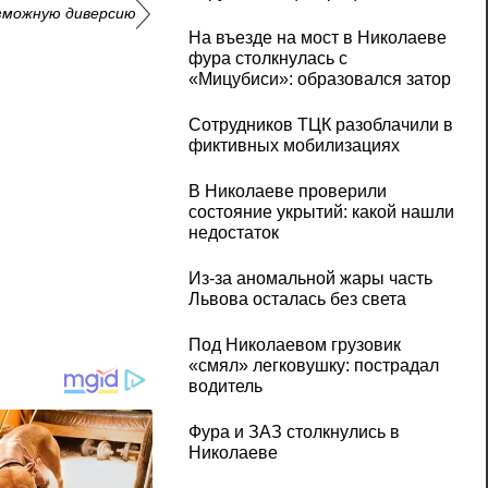
зможную диверсию
На въезде на мост в Николаеве
фура столкнулась с
«Мицубиси»: образовался затор
Сотрудников ТЦК разоблачили в
фиктивных мобилизациях
В Николаеве проверили
состояние укрытий: какой нашли
недостаток
Из-за аномальной жары часть
Львова осталась без света
Под Николаевом грузовик
«смял» легковушку: пострадал
водитель
Фура и ЗАЗ столкнулись в
Николаеве