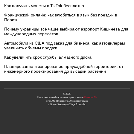
Как получить монеты в TikTok бесплатно
Французский онлайн: как влюбиться в язык без поездки в
Париж
Почему украинцы всё чаще выбирают аэропорт Кишинёва для
международных перелётов
Автомобили из США под заказ для бизнеса: как автодилерам
увеличить объемы продаж
Как увеличить срок службы алмазного диска
Планирование и зонирование приусадебной территории: от
инженерного проектирования до высадки растений
© 2026.
Николаевская областная интернет-газета
«Новости N»
это: 705,487 новостей, 0 комментариев
и 19 лет 5 месяцев 25 дней онлайн.