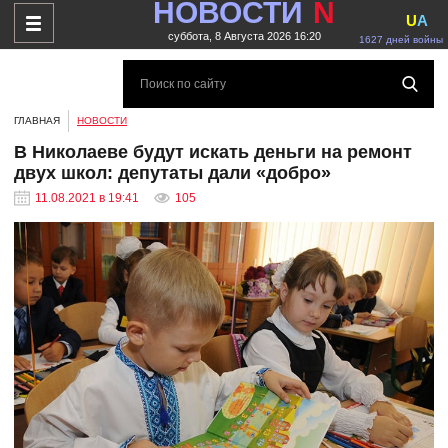
НОВОСТИ
N
U
A
суббота, 8 Августа 2026 16:20
1627 дней войны
ГЛАВНАЯ
НОВОСТИ
В Николаеве будут искать деньги на ремонт
двух школ: депутаты дали «добро»
11.08.2021 в 19:41
105