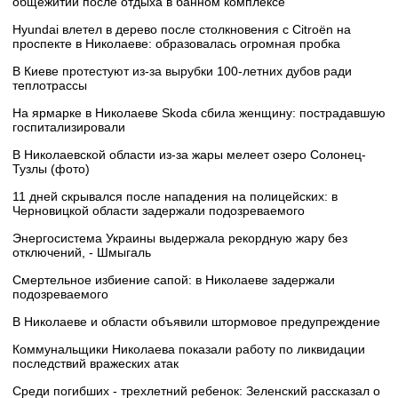
общежитии после отдыха в банном комплексе
Hyundai влетел в дерево после столкновения с Citroën на
проспекте в Николаеве: образовалась огромная пробка
В Киеве протестуют из-за вырубки 100-летних дубов ради
теплотрассы
На ярмарке в Николаеве Skoda сбила женщину: пострадавшую
госпитализировали
В Николаевской области из-за жары мелеет озеро Солонец-
Тузлы (фото)
11 дней скрывался после нападения на полицейских: в
Черновицкой области задержали подозреваемого
Энергосистема Украины выдержала рекордную жару без
отключений, - Шмыгаль
Смертельное избиение сапой: в Николаеве задержали
подозреваемого
В Николаеве и области объявили штормовое предупреждение
Коммунальщики Николаева показали работу по ликвидации
последствий вражеских атак
Среди погибших - трехлетний ребенок: Зеленский рассказал о