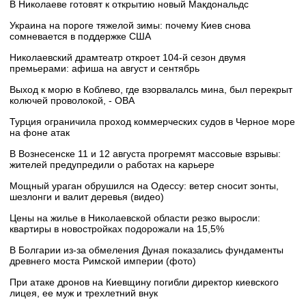
В Николаеве готовят к открытию новый Макдональдс
Украина на пороге тяжелой зимы: почему Киев снова
сомневается в поддержке США
Николаевский драмтеатр откроет 104-й сезон двумя
премьерами: афиша на август и сентябрь
Выход к морю в Коблево, где взорвалалсь мина, был перекрыт
колючей проволокой, - ОВА
Турция ограничила проход коммерческих судов в Черное море
на фоне атак
В Вознесенске 11 и 12 августа прогремят массовые взрывы:
жителей предупредили о работах на карьере
Мощный ураган обрушился на Одессу: ветер сносит зонты,
шезлонги и валит деревья (видео)
Цены на жилье в Николаевской области резко выросли:
квартиры в новостройках подорожали на 15,5%
В Болгарии из-за обмеления Дуная показались фундаменты
древнего моста Римской империи (фото)
При атаке дронов на Киевщину погибли директор киевского
лицея, ее муж и трехлетний внук