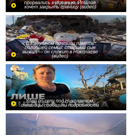
прорвались в Испанию, Италия
хочет закрыть границу (видео)
В Радушном почтили память
погибшей семьи: старший сын
выжил — он служит в Николаеве
(видео)
Удар по селу под Николаевом:
очевидцы сообщили подробности