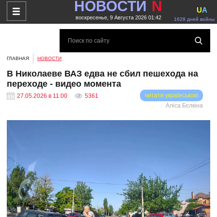
НОВОСТИ
N
U
A
воскресенье, 9 Августа 2026 01:42
1628 дней войны
ГЛАВНАЯ
НОВОСТИ
В Николаеве ВАЗ едва не сбил пешехода на
переходе - видео момента
читати українською
27.05.2026 в 11:00
5361
Аліса Бєлкіна