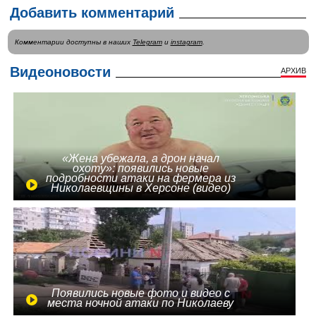
Добавить комментарий
Комментарии доступны в наших
Telegram
и
instagram
.
Видеоновости
АРХИВ
«Жена убежала, а дрон начал
охоту»: появились новые
подробности атаки на фермера из
Николаевщины в Херсоне (видео)
Появились новые фото и видео с
места ночной атаки по Николаеву