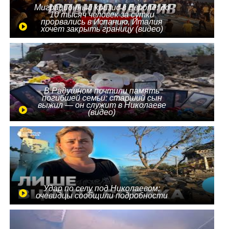
Миграционный кризис в Европе: до
10 тысяч человек за сутки
прорвались в Испанию, Италия
хочет закрыть границу (видео)
В Радушном почтили память
погибшей семьи: старший сын
выжил — он служит в Николаеве
(видео)
Удар по селу под Николаевом:
очевидцы сообщили подробности