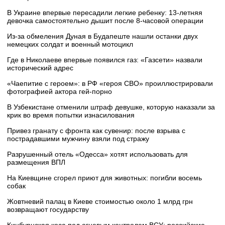
В Украине впервые пересадили легкие ребенку: 13-летняя
девочка самостоятельно дышит после 8-часовой операции
Из-за обмеления Дуная в Будапеште нашли останки двух
немецких солдат и военный мотоцикл
Где в Николаеве впервые появился газ: «Газсети» назвали
исторический адрес
«Чаепитие с героем»: в РФ «героя СВО» проиллюстрировали
фотографией актора гей-порно
В Узбекистане отменили штраф девушке, которую наказали за
крик во время попытки изнасилования
Привез гранату с фронта как сувенир: после взрыва с
пострадавшими мужчину взяли под стражу
Разрушенный отель «Одесса» хотят использовать для
размещения ВПЛ
На Киевщине сгорел приют для животных: погибли восемь
собак
Жовтневий палац в Киеве стоимостью около 1 млрд грн
возвращают государству