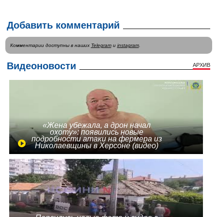
Добавить комментарий
Комментарии доступны в наших
Telegram
и
instagram
.
Видеоновости
АРХИВ
«Жена убежала, а дрон начал
охоту»: появились новые
подробности атаки на фермера из
Николаевщины в Херсоне (видео)