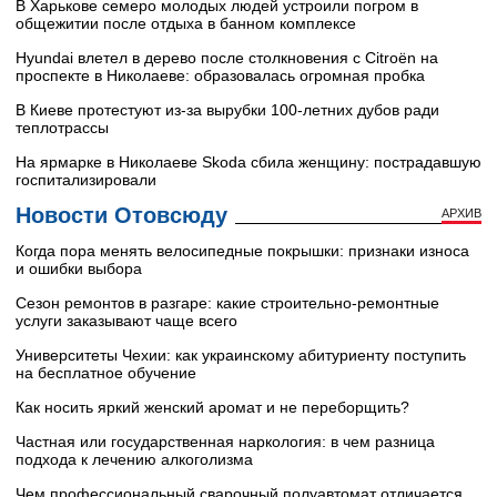
В Харькове семеро молодых людей устроили погром в
общежитии после отдыха в банном комплексе
Hyundai влетел в дерево после столкновения с Citroën на
проспекте в Николаеве: образовалась огромная пробка
В Киеве протестуют из-за вырубки 100-летних дубов ради
теплотрассы
На ярмарке в Николаеве Skoda сбила женщину: пострадавшую
госпитализировали
Новости Отовсюду
АРХИВ
Когда пора менять велосипедные покрышки: признаки износа
и ошибки выбора
Сезон ремонтов в разгаре: какие строительно-ремонтные
услуги заказывают чаще всего
Университеты Чехии: как украинскому абитуриенту поступить
на бесплатное обучение
Как носить яркий женский аромат и не переборщить?
Частная или государственная наркология: в чем разница
подхода к лечению алкоголизма
Чем профессиональный сварочный полуавтомат отличается