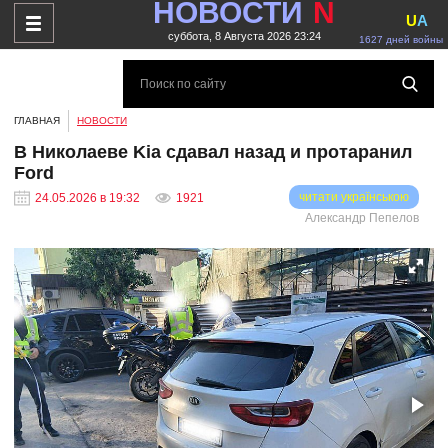
НОВОСТИ
N
U
A
суббота, 8 Августа 2026 23:24
1627 дней войны
ГЛАВНАЯ
НОВОСТИ
В Николаеве Kia сдавал назад и протаранил
Ford
читати українською
24.05.2026 в 19:32
1921
Александр Пепелов