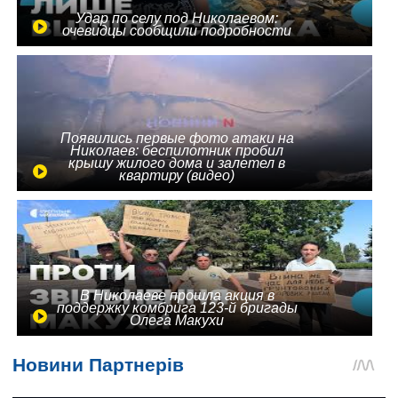
Удар по селу под Николаевом:
очевидцы сообщили подробности
Появились первые фото атаки на
Николаев: беспилотник пробил
крышу жилого дома и залетел в
квартиру (видео)
В Николаеве прошла акция в
поддержку комбрига 123-й бригады
Олега Макухи