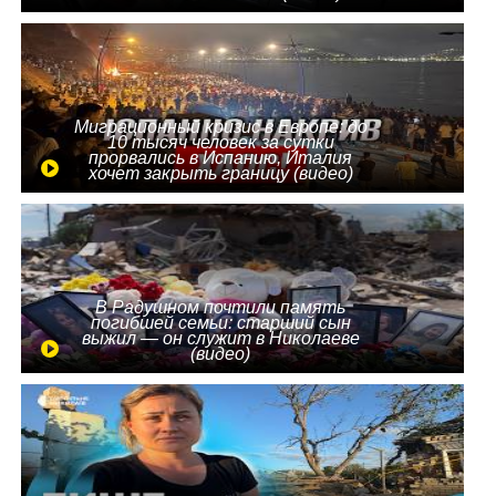
Миграционный кризис в Европе: до
10 тысяч человек за сутки
прорвались в Испанию, Италия
хочет закрыть границу (видео)
В Радушном почтили память
погибшей семьи: старший сын
выжил — он служит в Николаеве
(видео)